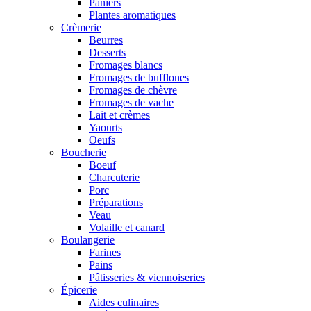
Paniers
Plantes aromatiques
Crèmerie
Beurres
Desserts
Fromages blancs
Fromages de bufflones
Fromages de chèvre
Fromages de vache
Lait et crèmes
Yaourts
Oeufs
Boucherie
Boeuf
Charcuterie
Porc
Préparations
Veau
Volaille et canard
Boulangerie
Farines
Pains
Pâtisseries & viennoiseries
Épicerie
Aides culinaires