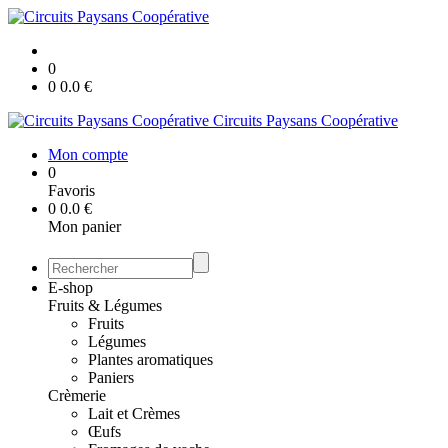
0
0
0.0
€
Circuits Paysans Coopérative
Mon compte
0
Favoris
0
0.0
€
Mon panier
E-shop
Fruits & Légumes
Fruits
Légumes
Plantes aromatiques
Paniers
Crèmerie
Lait et Crèmes
Œufs