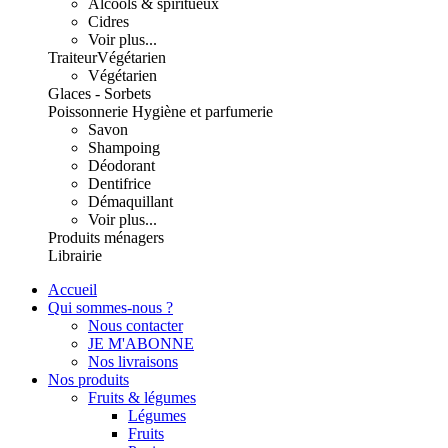
Alcools & spiritueux
Cidres
Voir plus...
Traiteur
Végétarien
Végétarien
Glaces - Sorbets
Poissonnerie
Hygiène et parfumerie
Savon
Shampoing
Déodorant
Dentifrice
Démaquillant
Voir plus...
Produits ménagers
Librairie
Accueil
Qui sommes-nous ?
Nous contacter
JE M'ABONNE
Nos livraisons
Nos produits
Fruits & légumes
Légumes
Fruits