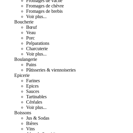
Fromages de vache
Fromages de chèvre
Fromages de brebis
Voir plus...
Boucherie
Bœuf
Veau
Porc
Préparations
Charcuterie
Voir plus...
Boulangerie
Pains
Pâtisseries & viennoiseries
Epicerie
Farines
Epices
Sauces
Tartinables
Céréales
Voir plus...
Boissons
Jus & Sodas
Bières
Vins