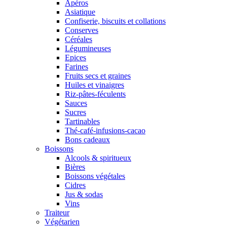
Apéros
Asiatique
Confiserie, biscuits et collations
Conserves
Céréales
Légumineuses
Epices
Farines
Fruits secs et graines
Huiles et vinaigres
Riz-pâtes-féculents
Sauces
Sucres
Tartinables
Thé-café-infusions-cacao
Bons cadeaux
Boissons
Alcools & spiritueux
Bières
Boissons végétales
Cidres
Jus & sodas
Vins
Traiteur
Végétarien