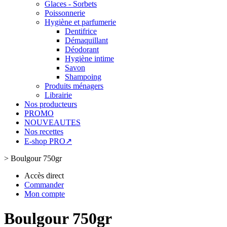
Glaces - Sorbets
Poissonnerie
Hygiène et parfumerie
Dentifrice
Démaquillant
Déodorant
Hygiène intime
Savon
Shampoing
Produits ménagers
Librairie
Nos producteurs
PROMO
NOUVEAUTES
Nos recettes
E-shop PRO↗
>
Boulgour 750gr
Accès direct
Commander
Mon compte
Boulgour 750gr