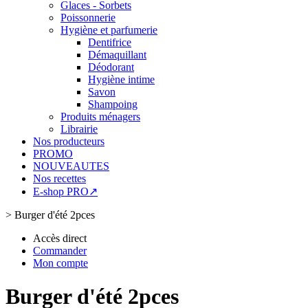
Glaces - Sorbets
Poissonnerie
Hygiène et parfumerie
Dentifrice
Démaquillant
Déodorant
Hygiène intime
Savon
Shampoing
Produits ménagers
Librairie
Nos producteurs
PROMO
NOUVEAUTES
Nos recettes
E-shop PRO↗
>
Burger d'été 2pces
Accès direct
Commander
Mon compte
Burger d'été 2pces