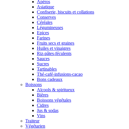
Apéros
Asiatique
Confiserie, biscuits et collations
Conserves
Céréales
Légumineuses
Epices
Farines
Fruits secs et graines
Huiles et vinaigres
Riz-pâtes-féculents
Sauces
Sucres
Tartinables
Thé-café-infusions-cacao
Bons cadeaux
Boissons
Alcools & spiritueux
Bières
Boissons végétales
Cidres
Jus & sodas
Vins
Traiteur
Végétarien