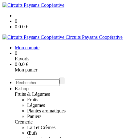
0
0
0.0
€
Circuits Paysans Coopérative
Mon compte
0
Favoris
0
0.0
€
Mon panier
E-shop
Fruits & Légumes
Fruits
Légumes
Plantes aromatiques
Paniers
Crèmerie
Lait et Crèmes
Œufs