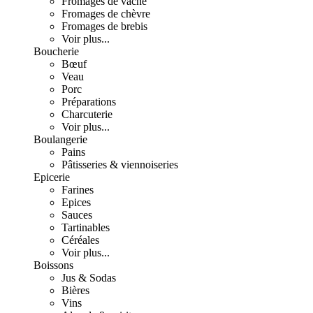
Fromages de vache
Fromages de chèvre
Fromages de brebis
Voir plus...
Boucherie
Bœuf
Veau
Porc
Préparations
Charcuterie
Voir plus...
Boulangerie
Pains
Pâtisseries & viennoiseries
Epicerie
Farines
Epices
Sauces
Tartinables
Céréales
Voir plus...
Boissons
Jus & Sodas
Bières
Vins