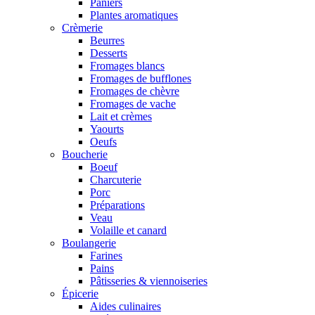
Paniers
Plantes aromatiques
Crèmerie
Beurres
Desserts
Fromages blancs
Fromages de bufflones
Fromages de chèvre
Fromages de vache
Lait et crèmes
Yaourts
Oeufs
Boucherie
Boeuf
Charcuterie
Porc
Préparations
Veau
Volaille et canard
Boulangerie
Farines
Pains
Pâtisseries & viennoiseries
Épicerie
Aides culinaires