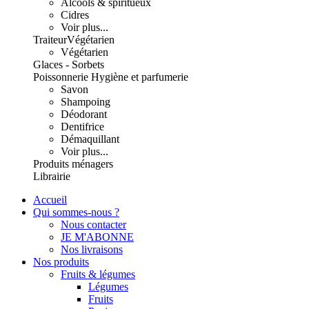
Alcools & spiritueux
Cidres
Voir plus...
Traiteur
Végétarien
Végétarien
Glaces - Sorbets
Poissonnerie
Hygiène et parfumerie
Savon
Shampoing
Déodorant
Dentifrice
Démaquillant
Voir plus...
Produits ménagers
Librairie
Accueil
Qui sommes-nous ?
Nous contacter
JE M'ABONNE
Nos livraisons
Nos produits
Fruits & légumes
Légumes
Fruits