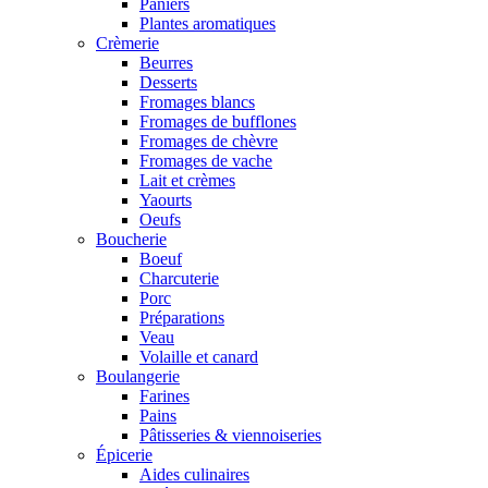
Paniers
Plantes aromatiques
Crèmerie
Beurres
Desserts
Fromages blancs
Fromages de bufflones
Fromages de chèvre
Fromages de vache
Lait et crèmes
Yaourts
Oeufs
Boucherie
Boeuf
Charcuterie
Porc
Préparations
Veau
Volaille et canard
Boulangerie
Farines
Pains
Pâtisseries & viennoiseries
Épicerie
Aides culinaires