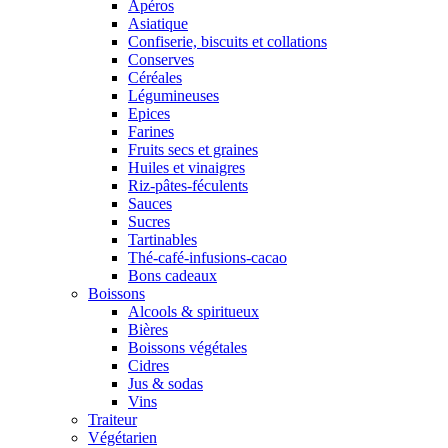
Apéros
Asiatique
Confiserie, biscuits et collations
Conserves
Céréales
Légumineuses
Epices
Farines
Fruits secs et graines
Huiles et vinaigres
Riz-pâtes-féculents
Sauces
Sucres
Tartinables
Thé-café-infusions-cacao
Bons cadeaux
Boissons
Alcools & spiritueux
Bières
Boissons végétales
Cidres
Jus & sodas
Vins
Traiteur
Végétarien