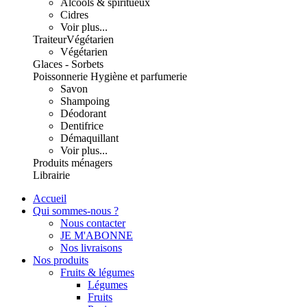
Alcools & spiritueux
Cidres
Voir plus...
Traiteur
Végétarien
Végétarien
Glaces - Sorbets
Poissonnerie
Hygiène et parfumerie
Savon
Shampoing
Déodorant
Dentifrice
Démaquillant
Voir plus...
Produits ménagers
Librairie
Accueil
Qui sommes-nous ?
Nous contacter
JE M'ABONNE
Nos livraisons
Nos produits
Fruits & légumes
Légumes
Fruits