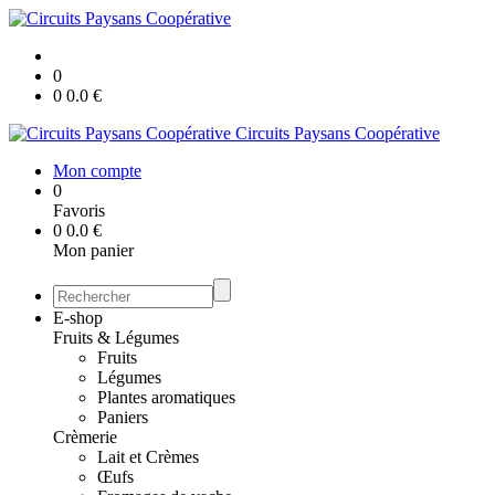
0
0
0.0
€
Circuits Paysans Coopérative
Mon compte
0
Favoris
0
0.0
€
Mon panier
E-shop
Fruits & Légumes
Fruits
Légumes
Plantes aromatiques
Paniers
Crèmerie
Lait et Crèmes
Œufs