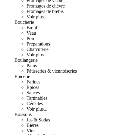
Fromages de vache
Fromages de chèvre
Fromages de brebis
Voir plus...
Boucherie
Bœuf
Veau
Porc
Préparations
Charcuterie
Voir plus...
Boulangerie
Pains
Pâtisseries & viennoiseries
Epicerie
Farines
Epices
Sauces
Tartinables
Céréales
Voir plus...
Boissons
Jus & Sodas
Bières
Vins