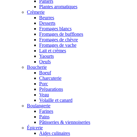
Paniers
Plantes aromatiques
Crèmerie
Beurres
Desserts
Fromages blancs
Fromages de bufflones
Fromages de chèvre
Fromages de vache
Lait et crèmes
Yaourts
Oeufs
Boucherie
Boeuf
Charcuterie
Porc
Préparations
Veau
Volaille et canard
Boulangerie
Farines
Pains
Pâtisseries & viennoiseries
Épicerie
Aides culinaires