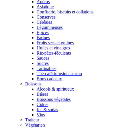
Apéros
Asiatique
Confiserie, biscuits et collations
Conserves
Céréales
Légumineuses
Epices
Farines
Fruits secs et graines
Huiles et vinaigres
Riz-pâtes-féculents
Sauces
Sucres
Tartinables
Thé-café-infusions-cacao
Bons cadeaux
Boissons
Alcools & spiritueux
Bières
Boissons végétales
Cidres
Jus & sodas
Vins
Traiteur
Végétarien