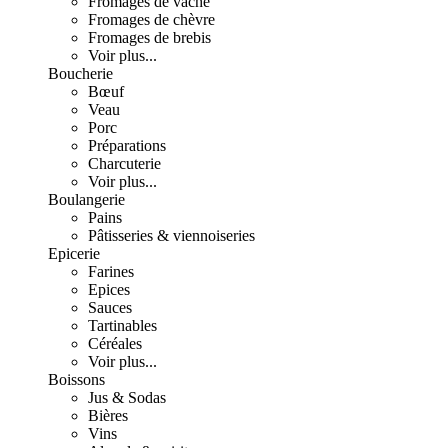
Fromages de vache
Fromages de chèvre
Fromages de brebis
Voir plus...
Boucherie
Bœuf
Veau
Porc
Préparations
Charcuterie
Voir plus...
Boulangerie
Pains
Pâtisseries & viennoiseries
Epicerie
Farines
Epices
Sauces
Tartinables
Céréales
Voir plus...
Boissons
Jus & Sodas
Bières
Vins