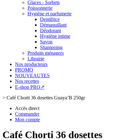
Glaces - Sorbets
Poissonnerie
Hygiène et parfumerie
Dentifrice
Démaquillant
Déodorant
Hygiène intime
Savon
Shampoing
Produits ménagers
Librairie
Nos producteurs
PROMO
NOUVEAUTES
Nos recettes
E-shop PRO↗
>
Café Chorti 36 dosettes Guaya’B 250gr
Accès direct
Commander
Mon compte
Café Chorti 36 dosettes