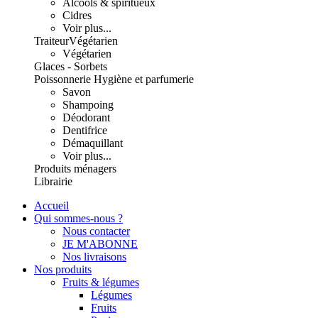
Alcools & spiritueux
Cidres
Voir plus...
Traiteur
Végétarien
Végétarien
Glaces - Sorbets
Poissonnerie
Hygiène et parfumerie
Savon
Shampoing
Déodorant
Dentifrice
Démaquillant
Voir plus...
Produits ménagers
Librairie
Accueil
Qui sommes-nous ?
Nous contacter
JE M'ABONNE
Nos livraisons
Nos produits
Fruits & légumes
Légumes
Fruits