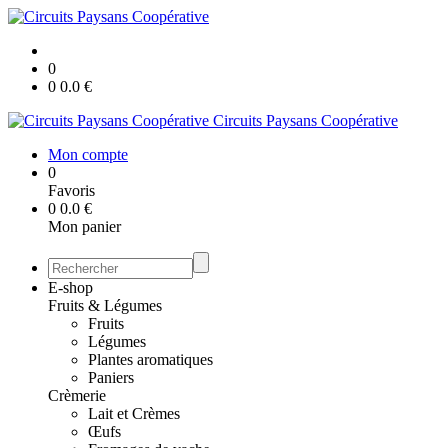
0
0
0.0
€
Circuits Paysans Coopérative
Mon compte
0
Favoris
0
0.0
€
Mon panier
E-shop
Fruits & Légumes
Fruits
Légumes
Plantes aromatiques
Paniers
Crèmerie
Lait et Crèmes
Œufs