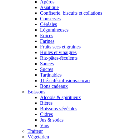
Apéros
Asiatique
Confiserie, biscuits et collations
Conserves
Céréales
Légumineuses
Epices
Farines
Fruits secs et graines
Huiles et vinaigres
Riz-pâtes-féculents
Sauces
Sucres
Tartinables
Thé-café-infusions-cacao
Bons cadeaux
Boissons
Alcools & spiritueux
Bières
Boissons végétales
Cidres
Jus & sodas
Vins
Traiteur
Végétarien