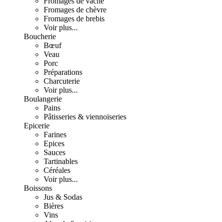
Fromages de vache
Fromages de chèvre
Fromages de brebis
Voir plus...
Boucherie
Bœuf
Veau
Porc
Préparations
Charcuterie
Voir plus...
Boulangerie
Pains
Pâtisseries & viennoiseries
Epicerie
Farines
Epices
Sauces
Tartinables
Céréales
Voir plus...
Boissons
Jus & Sodas
Bières
Vins