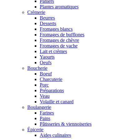
Paniers
Plantes aromatiques
Crèmerie
Beurres
Desserts
Fromages blancs
Fromages de bufflones
Fromages de chèvre
Fromages de vache
Lait et crèmes
Yaourts
Oeufs
Boucherie
Boeuf
Charcuterie
Porc
Préparations
Veau
Volaille et canard
Boulangerie
Farines
Pains
Pâtisseries & viennoiseries
Épicerie
Aides culinaires