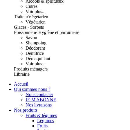
Alcools & spiritueux
Cidres
Voir plus...
Traiteur
Végétarien
Végétarien
Glaces - Sorbets
Poissonnerie
Hygiène et parfumerie
Savon
Shampoing
Déodorant
Dentifrice
Démaquillant
Voir plus...
Produits ménagers
Librairie
Accueil
Qui sommes-nous ?
Nous contacter
JE M'ABONNE
Nos livraisons
Nos produits
Fruits & légumes
Légumes
Fruits