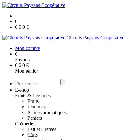
0
0
0.0
€
Circuits Paysans Coopérative
Mon compte
0
Favoris
0
0.0
€
Mon panier
E-shop
Fruits & Légumes
Fruits
Légumes
Plantes aromatiques
Paniers
Crèmerie
Lait et Crèmes
Œufs