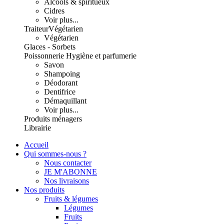
Alcools & spiritueux
Cidres
Voir plus...
Traiteur
Végétarien
Végétarien
Glaces - Sorbets
Poissonnerie
Hygiène et parfumerie
Savon
Shampoing
Déodorant
Dentifrice
Démaquillant
Voir plus...
Produits ménagers
Librairie
Accueil
Qui sommes-nous ?
Nous contacter
JE M'ABONNE
Nos livraisons
Nos produits
Fruits & légumes
Légumes
Fruits