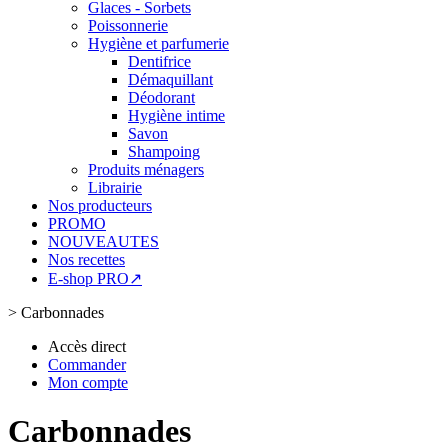
Glaces - Sorbets
Poissonnerie
Hygiène et parfumerie
Dentifrice
Démaquillant
Déodorant
Hygiène intime
Savon
Shampoing
Produits ménagers
Librairie
Nos producteurs
PROMO
NOUVEAUTES
Nos recettes
E-shop PRO↗
>
Carbonnades
Accès direct
Commander
Mon compte
Carbonnades