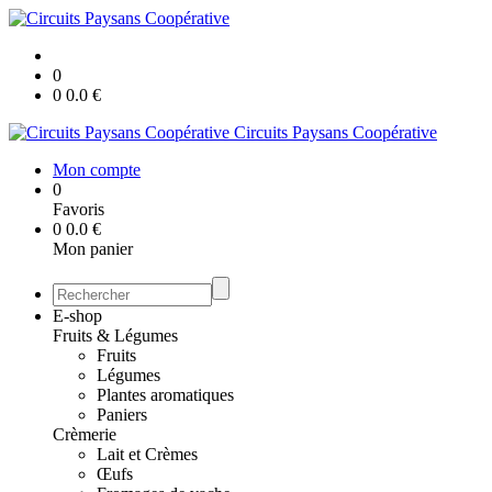
0
0
0.0
€
Circuits Paysans Coopérative
Mon compte
0
Favoris
0
0.0
€
Mon panier
E-shop
Fruits & Légumes
Fruits
Légumes
Plantes aromatiques
Paniers
Crèmerie
Lait et Crèmes
Œufs