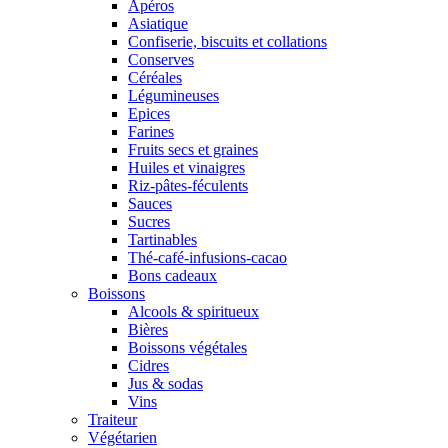
Apéros
Asiatique
Confiserie, biscuits et collations
Conserves
Céréales
Légumineuses
Epices
Farines
Fruits secs et graines
Huiles et vinaigres
Riz-pâtes-féculents
Sauces
Sucres
Tartinables
Thé-café-infusions-cacao
Bons cadeaux
Boissons
Alcools & spiritueux
Bières
Boissons végétales
Cidres
Jus & sodas
Vins
Traiteur
Végétarien