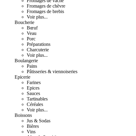
Fromages de vache
Fromages de chèvre
Fromages de brebis
Voir plus...
Boucherie
Bœuf
Veau
Porc
Préparations
Charcuterie
Voir plus...
Boulangerie
Pains
Pâtisseries & viennoiseries
Epicerie
Farines
Epices
Sauces
Tartinables
Céréales
Voir plus...
Boissons
Jus & Sodas
Bières
Vins