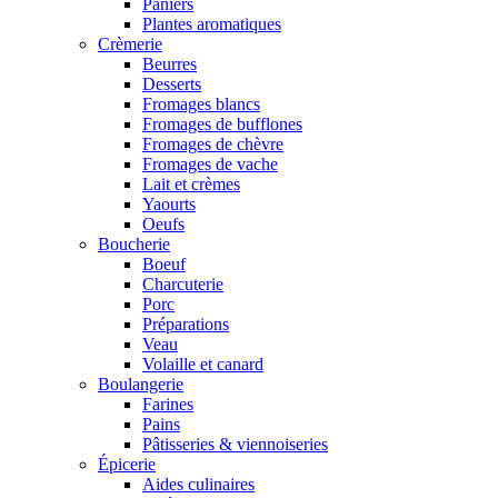
Paniers
Plantes aromatiques
Crèmerie
Beurres
Desserts
Fromages blancs
Fromages de bufflones
Fromages de chèvre
Fromages de vache
Lait et crèmes
Yaourts
Oeufs
Boucherie
Boeuf
Charcuterie
Porc
Préparations
Veau
Volaille et canard
Boulangerie
Farines
Pains
Pâtisseries & viennoiseries
Épicerie
Aides culinaires