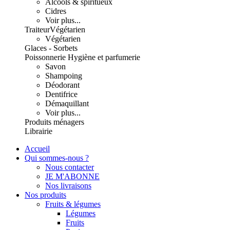
Alcools & spiritueux
Cidres
Voir plus...
Traiteur
Végétarien
Végétarien
Glaces - Sorbets
Poissonnerie
Hygiène et parfumerie
Savon
Shampoing
Déodorant
Dentifrice
Démaquillant
Voir plus...
Produits ménagers
Librairie
Accueil
Qui sommes-nous ?
Nous contacter
JE M'ABONNE
Nos livraisons
Nos produits
Fruits & légumes
Légumes
Fruits