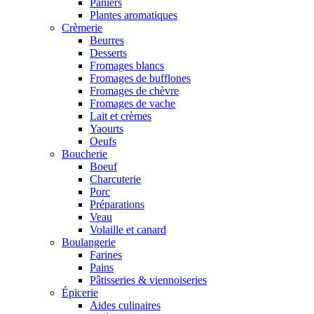
Paniers
Plantes aromatiques
Crèmerie
Beurres
Desserts
Fromages blancs
Fromages de bufflones
Fromages de chèvre
Fromages de vache
Lait et crèmes
Yaourts
Oeufs
Boucherie
Boeuf
Charcuterie
Porc
Préparations
Veau
Volaille et canard
Boulangerie
Farines
Pains
Pâtisseries & viennoiseries
Épicerie
Aides culinaires