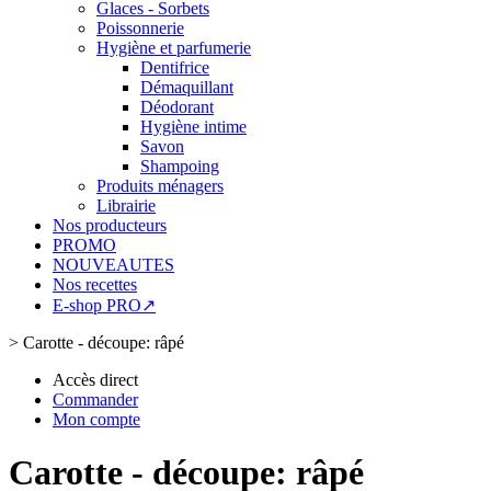
Glaces - Sorbets
Poissonnerie
Hygiène et parfumerie
Dentifrice
Démaquillant
Déodorant
Hygiène intime
Savon
Shampoing
Produits ménagers
Librairie
Nos producteurs
PROMO
NOUVEAUTES
Nos recettes
E-shop PRO↗
>
Carotte - découpe: râpé
Accès direct
Commander
Mon compte
Carotte - découpe: râpé