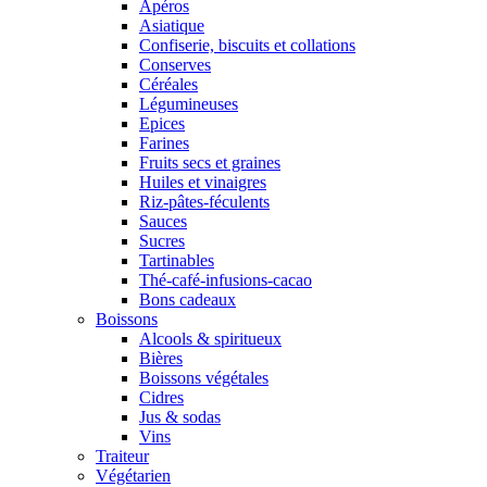
Apéros
Asiatique
Confiserie, biscuits et collations
Conserves
Céréales
Légumineuses
Epices
Farines
Fruits secs et graines
Huiles et vinaigres
Riz-pâtes-féculents
Sauces
Sucres
Tartinables
Thé-café-infusions-cacao
Bons cadeaux
Boissons
Alcools & spiritueux
Bières
Boissons végétales
Cidres
Jus & sodas
Vins
Traiteur
Végétarien