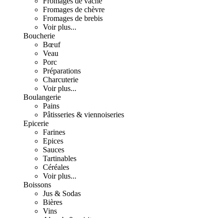
Fromages de vache
Fromages de chèvre
Fromages de brebis
Voir plus...
Boucherie
Bœuf
Veau
Porc
Préparations
Charcuterie
Voir plus...
Boulangerie
Pains
Pâtisseries & viennoiseries
Epicerie
Farines
Epices
Sauces
Tartinables
Céréales
Voir plus...
Boissons
Jus & Sodas
Bières
Vins