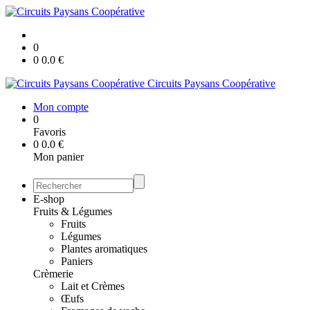
0
0
0.0
€
Circuits Paysans Coopérative
Mon compte
0
Favoris
0
0.0
€
Mon panier
E-shop
Fruits & Légumes
Fruits
Légumes
Plantes aromatiques
Paniers
Crèmerie
Lait et Crèmes
Œufs