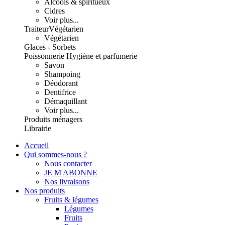
Alcools & spiritueux
Cidres
Voir plus...
Traiteur
Végétarien
Végétarien
Glaces - Sorbets
Poissonnerie
Hygiène et parfumerie
Savon
Shampoing
Déodorant
Dentifrice
Démaquillant
Voir plus...
Produits ménagers
Librairie
Accueil
Qui sommes-nous ?
Nous contacter
JE M'ABONNE
Nos livraisons
Nos produits
Fruits & légumes
Légumes
Fruits