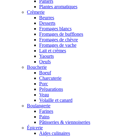
Paniers
Plantes aromatiques
Crèmerie
Beurres
Desserts
Fromages blancs
Fromages de bufflones
Fromages de chèvre
Fromages de vache
Lait et crèmes
Yaourts
Oeufs
Boucherie
Boeuf
Charcuterie
Porc
Préparations
Veau
Volaille et canard
Boulangerie
Farines
Pains
Pâtisseries & viennoiseries
Épicerie
Aides culinaires