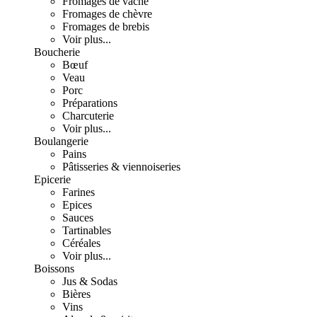
Fromages de vache
Fromages de chèvre
Fromages de brebis
Voir plus...
Boucherie
Bœuf
Veau
Porc
Préparations
Charcuterie
Voir plus...
Boulangerie
Pains
Pâtisseries & viennoiseries
Epicerie
Farines
Epices
Sauces
Tartinables
Céréales
Voir plus...
Boissons
Jus & Sodas
Bières
Vins