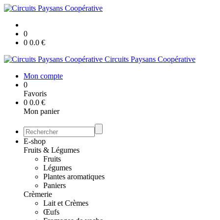
0
0
0.0
€
Circuits Paysans Coopérative
Mon compte
0
Favoris
0
0.0
€
Mon panier
E-shop
Fruits & Légumes
Fruits
Légumes
Plantes aromatiques
Paniers
Crèmerie
Lait et Crèmes
Œufs