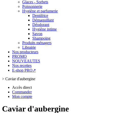
Glaces - Sorbets
Poissonnerie
Hygiène et parfumerie
Dentifrice
Démaquillant
Déodorant
Hygiène intime
Savon
Shampoing
Produits ménagers
Librairie
Nos producteurs
PROMO
NOUVEAUTES
Nos recettes
E-shop PRO↗
>
Caviar d'aubergine
Accès direct
Commander
Mon compte
Caviar d'aubergine