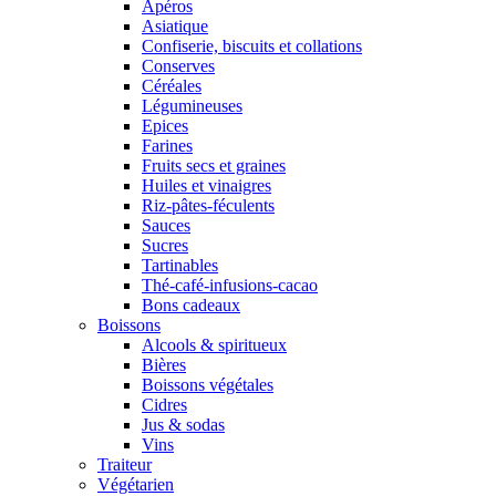
Apéros
Asiatique
Confiserie, biscuits et collations
Conserves
Céréales
Légumineuses
Epices
Farines
Fruits secs et graines
Huiles et vinaigres
Riz-pâtes-féculents
Sauces
Sucres
Tartinables
Thé-café-infusions-cacao
Bons cadeaux
Boissons
Alcools & spiritueux
Bières
Boissons végétales
Cidres
Jus & sodas
Vins
Traiteur
Végétarien