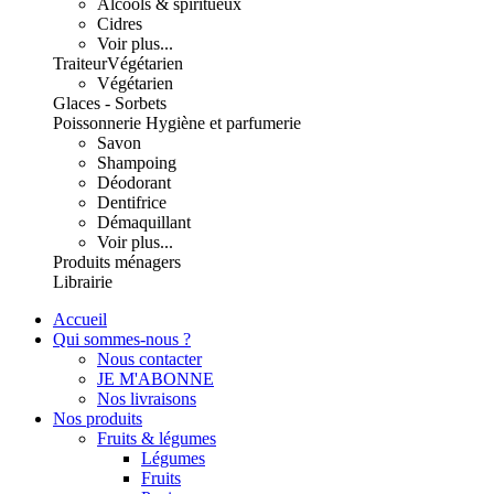
Alcools & spiritueux
Cidres
Voir plus...
Traiteur
Végétarien
Végétarien
Glaces - Sorbets
Poissonnerie
Hygiène et parfumerie
Savon
Shampoing
Déodorant
Dentifrice
Démaquillant
Voir plus...
Produits ménagers
Librairie
Accueil
Qui sommes-nous ?
Nous contacter
JE M'ABONNE
Nos livraisons
Nos produits
Fruits & légumes
Légumes
Fruits