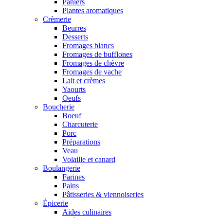
Paniers
Plantes aromatiques
Crèmerie
Beurres
Desserts
Fromages blancs
Fromages de bufflones
Fromages de chèvre
Fromages de vache
Lait et crèmes
Yaourts
Oeufs
Boucherie
Boeuf
Charcuterie
Porc
Préparations
Veau
Volaille et canard
Boulangerie
Farines
Pains
Pâtisseries & viennoiseries
Épicerie
Aides culinaires