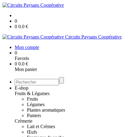
0
0
0.0
€
Circuits Paysans Coopérative
Mon compte
0
Favoris
0
0.0
€
Mon panier
E-shop
Fruits & Légumes
Fruits
Légumes
Plantes aromatiques
Paniers
Crèmerie
Lait et Crèmes
Œufs