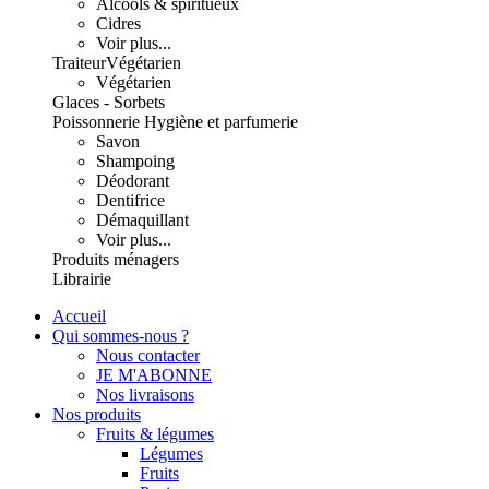
Alcools & spiritueux
Cidres
Voir plus...
Traiteur
Végétarien
Végétarien
Glaces - Sorbets
Poissonnerie
Hygiène et parfumerie
Savon
Shampoing
Déodorant
Dentifrice
Démaquillant
Voir plus...
Produits ménagers
Librairie
Accueil
Qui sommes-nous ?
Nous contacter
JE M'ABONNE
Nos livraisons
Nos produits
Fruits & légumes
Légumes
Fruits