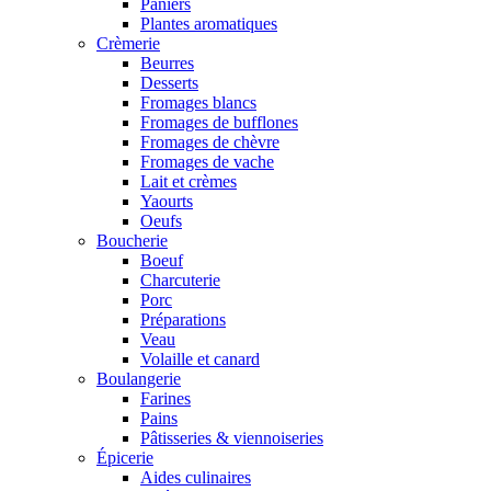
Paniers
Plantes aromatiques
Crèmerie
Beurres
Desserts
Fromages blancs
Fromages de bufflones
Fromages de chèvre
Fromages de vache
Lait et crèmes
Yaourts
Oeufs
Boucherie
Boeuf
Charcuterie
Porc
Préparations
Veau
Volaille et canard
Boulangerie
Farines
Pains
Pâtisseries & viennoiseries
Épicerie
Aides culinaires