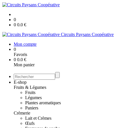
0
0
0.0
€
Circuits Paysans Coopérative
Mon compte
0
Favoris
0
0.0
€
Mon panier
E-shop
Fruits & Légumes
Fruits
Légumes
Plantes aromatiques
Paniers
Crèmerie
Lait et Crèmes
Œufs