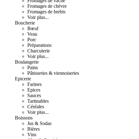
Fromages de vache
Fromages de chèvre
Fromages de brebis
Voir plus...
Boucherie
Bœuf
Veau
Porc
Préparations
Charcuterie
Voir plus...
Boulangerie
Pains
Pâtisseries & viennoiseries
Epicerie
Farines
Epices
Sauces
Tartinables
Céréales
Voir plus...
Boissons
Jus & Sodas
Bières
Vins