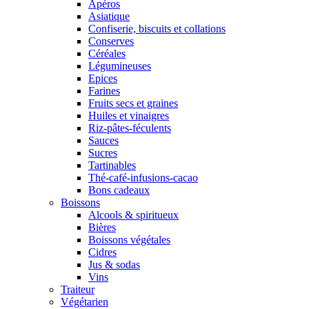
Apéros
Asiatique
Confiserie, biscuits et collations
Conserves
Céréales
Légumineuses
Epices
Farines
Fruits secs et graines
Huiles et vinaigres
Riz-pâtes-féculents
Sauces
Sucres
Tartinables
Thé-café-infusions-cacao
Bons cadeaux
Boissons
Alcools & spiritueux
Bières
Boissons végétales
Cidres
Jus & sodas
Vins
Traiteur
Végétarien