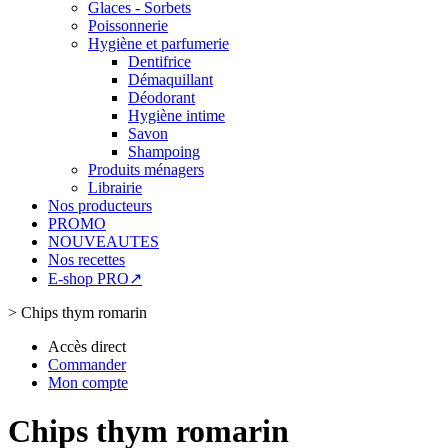
Glaces - Sorbets
Poissonnerie
Hygiène et parfumerie
Dentifrice
Démaquillant
Déodorant
Hygiène intime
Savon
Shampoing
Produits ménagers
Librairie
Nos producteurs
PROMO
NOUVEAUTES
Nos recettes
E-shop PRO↗
>
Chips thym romarin
Accès direct
Commander
Mon compte
Chips thym romarin