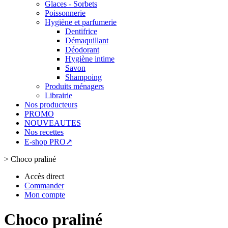
Glaces - Sorbets
Poissonnerie
Hygiène et parfumerie
Dentifrice
Démaquillant
Déodorant
Hygiène intime
Savon
Shampoing
Produits ménagers
Librairie
Nos producteurs
PROMO
NOUVEAUTES
Nos recettes
E-shop PRO↗
>
Choco praliné
Accès direct
Commander
Mon compte
Choco praliné