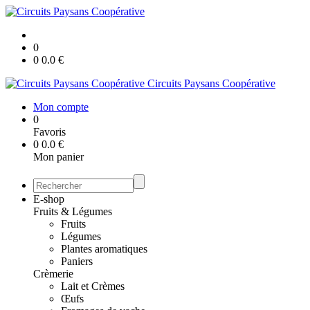
0
0
0.0
€
Circuits Paysans Coopérative
Mon compte
0
Favoris
0
0.0
€
Mon panier
E-shop
Fruits & Légumes
Fruits
Légumes
Plantes aromatiques
Paniers
Crèmerie
Lait et Crèmes
Œufs