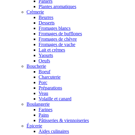
Paniers
Plantes aromatiques
Crèmerie
Beurres
Desserts
Fromages blancs
Fromages de bufflones
Fromages de chèvre
Fromages de vache
Lait et crèmes
Yaourts
Oeufs
Boucherie
Boeuf
Charcuterie
Porc
Préparations
Veau
Volaille et canard
Boulangerie
Farines
Pains
Pâtisseries & viennoiseries
Épicerie
Aides culinaires