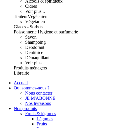
Alcools & spiritueux
Cidres
Voir plus...
Traiteur
Végétarien
Végétarien
Glaces - Sorbets
Poissonnerie
Hygiène et parfumerie
Savon
Shampoing
Déodorant
Dentifrice
Démaquillant
Voir plus...
Produits ménagers
Librairie
Accueil
Qui sommes-nous ?
Nous contacter
JE M'ABONNE
Nos livraisons
Nos produits
Fruits & légumes
Légumes
Fruits