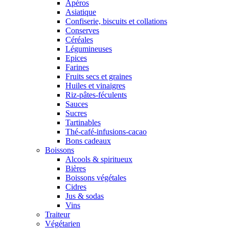
Apéros
Asiatique
Confiserie, biscuits et collations
Conserves
Céréales
Légumineuses
Epices
Farines
Fruits secs et graines
Huiles et vinaigres
Riz-pâtes-féculents
Sauces
Sucres
Tartinables
Thé-café-infusions-cacao
Bons cadeaux
Boissons
Alcools & spiritueux
Bières
Boissons végétales
Cidres
Jus & sodas
Vins
Traiteur
Végétarien