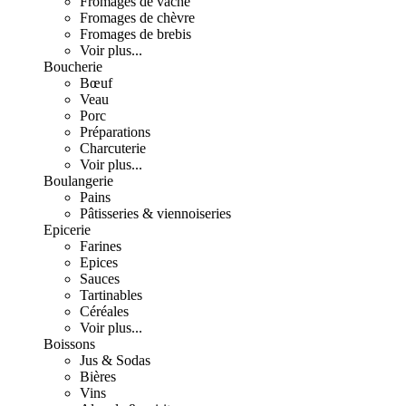
Fromages de vache
Fromages de chèvre
Fromages de brebis
Voir plus...
Boucherie
Bœuf
Veau
Porc
Préparations
Charcuterie
Voir plus...
Boulangerie
Pains
Pâtisseries & viennoiseries
Epicerie
Farines
Epices
Sauces
Tartinables
Céréales
Voir plus...
Boissons
Jus & Sodas
Bières
Vins