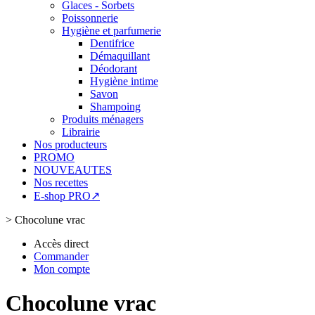
Glaces - Sorbets
Poissonnerie
Hygiène et parfumerie
Dentifrice
Démaquillant
Déodorant
Hygiène intime
Savon
Shampoing
Produits ménagers
Librairie
Nos producteurs
PROMO
NOUVEAUTES
Nos recettes
E-shop PRO↗
>
Chocolune vrac
Accès direct
Commander
Mon compte
Chocolune vrac