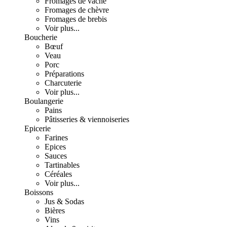
Fromages de vache
Fromages de chèvre
Fromages de brebis
Voir plus...
Boucherie
Bœuf
Veau
Porc
Préparations
Charcuterie
Voir plus...
Boulangerie
Pains
Pâtisseries & viennoiseries
Epicerie
Farines
Epices
Sauces
Tartinables
Céréales
Voir plus...
Boissons
Jus & Sodas
Bières
Vins