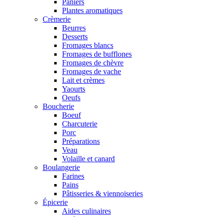
Paniers
Plantes aromatiques
Crèmerie
Beurres
Desserts
Fromages blancs
Fromages de bufflones
Fromages de chèvre
Fromages de vache
Lait et crèmes
Yaourts
Oeufs
Boucherie
Boeuf
Charcuterie
Porc
Préparations
Veau
Volaille et canard
Boulangerie
Farines
Pains
Pâtisseries & viennoiseries
Épicerie
Aides culinaires