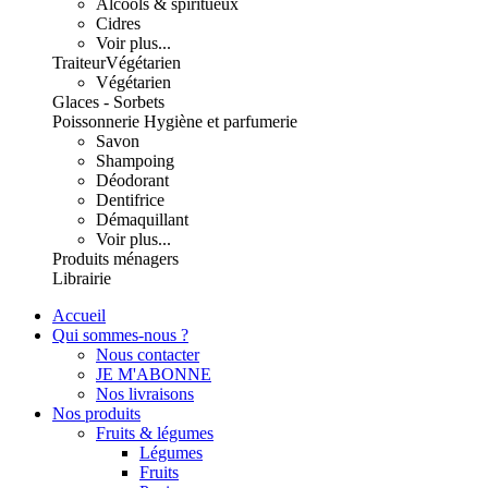
Alcools & spiritueux
Cidres
Voir plus...
Traiteur
Végétarien
Végétarien
Glaces - Sorbets
Poissonnerie
Hygiène et parfumerie
Savon
Shampoing
Déodorant
Dentifrice
Démaquillant
Voir plus...
Produits ménagers
Librairie
Accueil
Qui sommes-nous ?
Nous contacter
JE M'ABONNE
Nos livraisons
Nos produits
Fruits & légumes
Légumes
Fruits