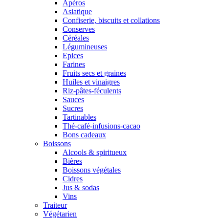
Apéros
Asiatique
Confiserie, biscuits et collations
Conserves
Céréales
Légumineuses
Epices
Farines
Fruits secs et graines
Huiles et vinaigres
Riz-pâtes-féculents
Sauces
Sucres
Tartinables
Thé-café-infusions-cacao
Bons cadeaux
Boissons
Alcools & spiritueux
Bières
Boissons végétales
Cidres
Jus & sodas
Vins
Traiteur
Végétarien