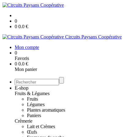
0
0
0.0
€
Circuits Paysans Coopérative
Mon compte
0
Favoris
0
0.0
€
Mon panier
E-shop
Fruits & Légumes
Fruits
Légumes
Plantes aromatiques
Paniers
Crèmerie
Lait et Crèmes
Œufs