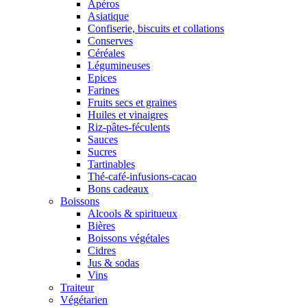
Apéros
Asiatique
Confiserie, biscuits et collations
Conserves
Céréales
Légumineuses
Epices
Farines
Fruits secs et graines
Huiles et vinaigres
Riz-pâtes-féculents
Sauces
Sucres
Tartinables
Thé-café-infusions-cacao
Bons cadeaux
Boissons
Alcools & spiritueux
Bières
Boissons végétales
Cidres
Jus & sodas
Vins
Traiteur
Végétarien