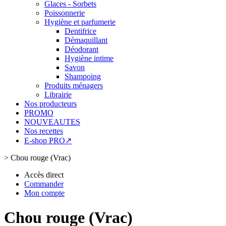
Glaces - Sorbets
Poissonnerie
Hygiène et parfumerie
Dentifrice
Démaquillant
Déodorant
Hygiène intime
Savon
Shampoing
Produits ménagers
Librairie
Nos producteurs
PROMO
NOUVEAUTES
Nos recettes
E-shop PRO↗
>
Chou rouge (Vrac)
Accès direct
Commander
Mon compte
Chou rouge (Vrac)