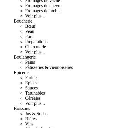
Fromages de vache
Fromages de chèvre
Fromages de brebis
Voir plus...
Boucherie
Bœuf
Veau
Porc
Préparations
Charcuterie
Voir plus...
Boulangerie
Pains
Pâtisseries & viennoiseries
Epicerie
Farines
Epices
Sauces
Tartinables
Céréales
Voir plus...
Boissons
Jus & Sodas
Bières
Vins