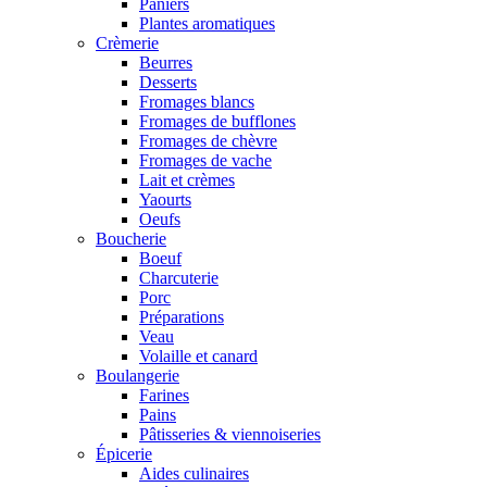
Paniers
Plantes aromatiques
Crèmerie
Beurres
Desserts
Fromages blancs
Fromages de bufflones
Fromages de chèvre
Fromages de vache
Lait et crèmes
Yaourts
Oeufs
Boucherie
Boeuf
Charcuterie
Porc
Préparations
Veau
Volaille et canard
Boulangerie
Farines
Pains
Pâtisseries & viennoiseries
Épicerie
Aides culinaires