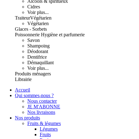
Alcools & spiritueux
Cidres
Voir plus...
Traiteur
Végétarien
Végétarien
Glaces - Sorbets
Poissonnerie
Hygiène et parfumerie
Savon
Shampoing
Déodorant
Dentifrice
Démaquillant
Voir plus...
Produits ménagers
Librairie
Accueil
Qui sommes-nous ?
Nous contacter
JE M'ABONNE
Nos livraisons
Nos produits
Fruits & légumes
Légumes
Fruits