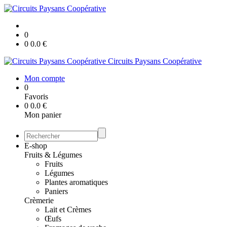
0
0
0.0
€
Circuits Paysans Coopérative
Mon compte
0
Favoris
0
0.0
€
Mon panier
E-shop
Fruits & Légumes
Fruits
Légumes
Plantes aromatiques
Paniers
Crèmerie
Lait et Crèmes
Œufs