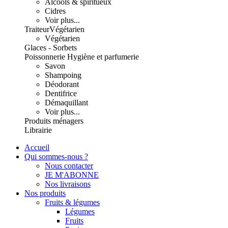
Alcools & spiritueux
Cidres
Voir plus...
Traiteur
Végétarien
Végétarien
Glaces - Sorbets
Poissonnerie
Hygiène et parfumerie
Savon
Shampoing
Déodorant
Dentifrice
Démaquillant
Voir plus...
Produits ménagers
Librairie
Accueil
Qui sommes-nous ?
Nous contacter
JE M'ABONNE
Nos livraisons
Nos produits
Fruits & légumes
Légumes
Fruits