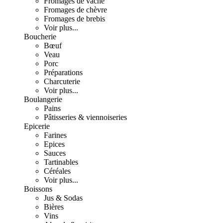
Fromages de vache
Fromages de chèvre
Fromages de brebis
Voir plus...
Boucherie
Bœuf
Veau
Porc
Préparations
Charcuterie
Voir plus...
Boulangerie
Pains
Pâtisseries & viennoiseries
Epicerie
Farines
Epices
Sauces
Tartinables
Céréales
Voir plus...
Boissons
Jus & Sodas
Bières
Vins