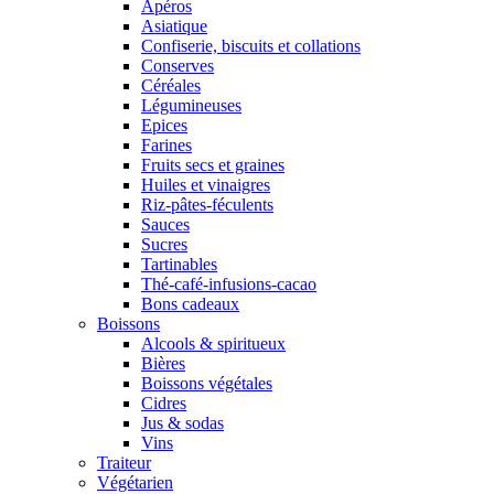
Apéros
Asiatique
Confiserie, biscuits et collations
Conserves
Céréales
Légumineuses
Epices
Farines
Fruits secs et graines
Huiles et vinaigres
Riz-pâtes-féculents
Sauces
Sucres
Tartinables
Thé-café-infusions-cacao
Bons cadeaux
Boissons
Alcools & spiritueux
Bières
Boissons végétales
Cidres
Jus & sodas
Vins
Traiteur
Végétarien