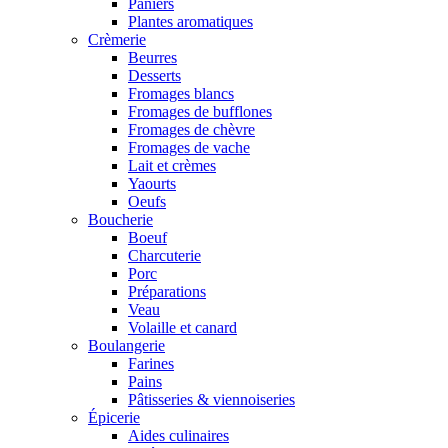
Paniers
Plantes aromatiques
Crèmerie
Beurres
Desserts
Fromages blancs
Fromages de bufflones
Fromages de chèvre
Fromages de vache
Lait et crèmes
Yaourts
Oeufs
Boucherie
Boeuf
Charcuterie
Porc
Préparations
Veau
Volaille et canard
Boulangerie
Farines
Pains
Pâtisseries & viennoiseries
Épicerie
Aides culinaires