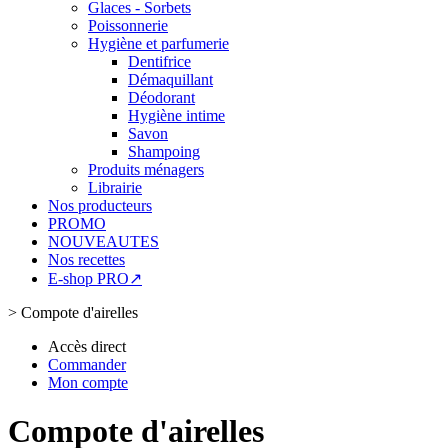
Glaces - Sorbets
Poissonnerie
Hygiène et parfumerie
Dentifrice
Démaquillant
Déodorant
Hygiène intime
Savon
Shampoing
Produits ménagers
Librairie
Nos producteurs
PROMO
NOUVEAUTES
Nos recettes
E-shop PRO↗
>
Compote d'airelles
Accès direct
Commander
Mon compte
Compote d'airelles