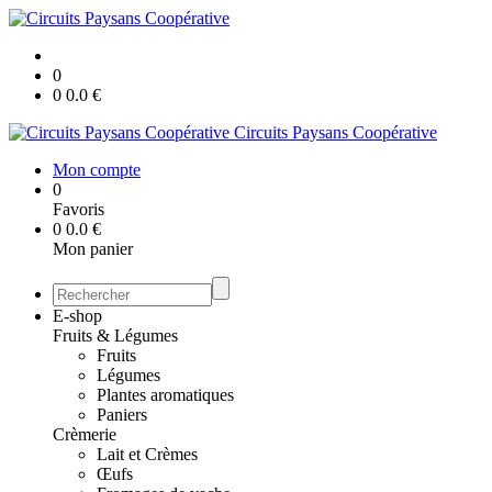
0
0
0.0
€
Circuits Paysans Coopérative
Mon compte
0
Favoris
0
0.0
€
Mon panier
E-shop
Fruits & Légumes
Fruits
Légumes
Plantes aromatiques
Paniers
Crèmerie
Lait et Crèmes
Œufs