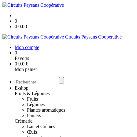
0
0
0.0
€
Circuits Paysans Coopérative
Mon compte
0
Favoris
0
0.0
€
Mon panier
E-shop
Fruits & Légumes
Fruits
Légumes
Plantes aromatiques
Paniers
Crèmerie
Lait et Crèmes
Œufs