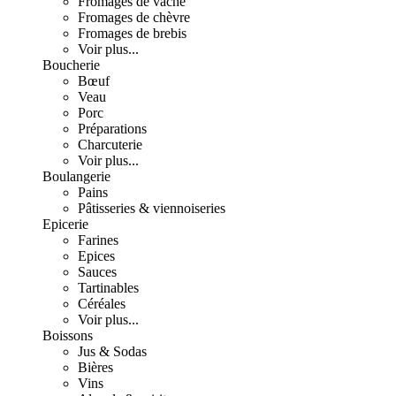
Fromages de vache
Fromages de chèvre
Fromages de brebis
Voir plus...
Boucherie
Bœuf
Veau
Porc
Préparations
Charcuterie
Voir plus...
Boulangerie
Pains
Pâtisseries & viennoiseries
Epicerie
Farines
Epices
Sauces
Tartinables
Céréales
Voir plus...
Boissons
Jus & Sodas
Bières
Vins