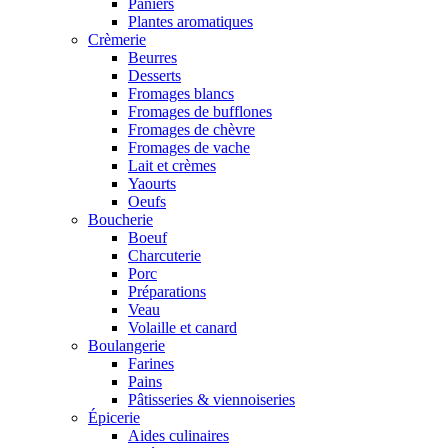
Paniers
Plantes aromatiques
Crèmerie
Beurres
Desserts
Fromages blancs
Fromages de bufflones
Fromages de chèvre
Fromages de vache
Lait et crèmes
Yaourts
Oeufs
Boucherie
Boeuf
Charcuterie
Porc
Préparations
Veau
Volaille et canard
Boulangerie
Farines
Pains
Pâtisseries & viennoiseries
Épicerie
Aides culinaires