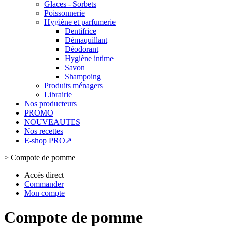
Glaces - Sorbets
Poissonnerie
Hygiène et parfumerie
Dentifrice
Démaquillant
Déodorant
Hygiène intime
Savon
Shampoing
Produits ménagers
Librairie
Nos producteurs
PROMO
NOUVEAUTES
Nos recettes
E-shop PRO↗
>
Compote de pomme
Accès direct
Commander
Mon compte
Compote de pomme