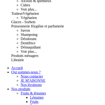
Alcools & spiritueux
Cidres
Voir plus...
Traiteur
Végétarien
Végétarien
Glaces - Sorbets
Poissonnerie
Hygiène et parfumerie
Savon
Shampoing
Déodorant
Dentifrice
Démaquillant
Voir plus...
Produits ménagers
Librairie
Accueil
Qui sommes-nous ?
Nous contacter
JE M'ABONNE
Nos livraisons
Nos produits
Fruits & légumes
Légumes
Fruits