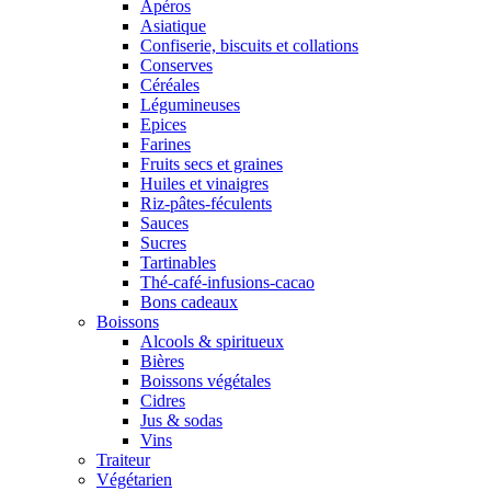
Apéros
Asiatique
Confiserie, biscuits et collations
Conserves
Céréales
Légumineuses
Epices
Farines
Fruits secs et graines
Huiles et vinaigres
Riz-pâtes-féculents
Sauces
Sucres
Tartinables
Thé-café-infusions-cacao
Bons cadeaux
Boissons
Alcools & spiritueux
Bières
Boissons végétales
Cidres
Jus & sodas
Vins
Traiteur
Végétarien