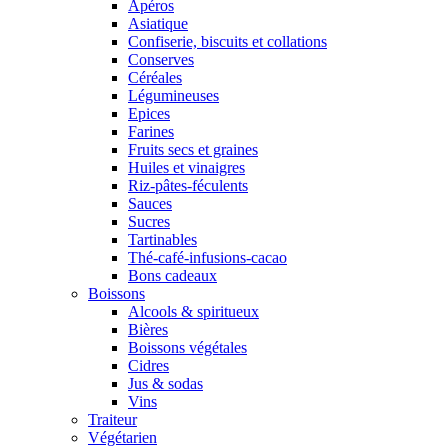
Apéros
Asiatique
Confiserie, biscuits et collations
Conserves
Céréales
Légumineuses
Epices
Farines
Fruits secs et graines
Huiles et vinaigres
Riz-pâtes-féculents
Sauces
Sucres
Tartinables
Thé-café-infusions-cacao
Bons cadeaux
Boissons
Alcools & spiritueux
Bières
Boissons végétales
Cidres
Jus & sodas
Vins
Traiteur
Végétarien