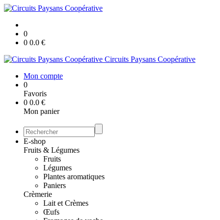
0
0
0.0
€
Circuits Paysans Coopérative
Mon compte
0
Favoris
0
0.0
€
Mon panier
E-shop
Fruits & Légumes
Fruits
Légumes
Plantes aromatiques
Paniers
Crèmerie
Lait et Crèmes
Œufs