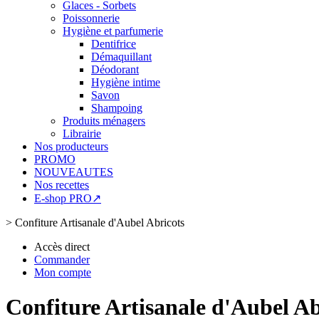
Glaces - Sorbets
Poissonnerie
Hygiène et parfumerie
Dentifrice
Démaquillant
Déodorant
Hygiène intime
Savon
Shampoing
Produits ménagers
Librairie
Nos producteurs
PROMO
NOUVEAUTES
Nos recettes
E-shop PRO↗
>
Confiture Artisanale d'Aubel Abricots
Accès direct
Commander
Mon compte
Confiture Artisanale d'Aubel Ab