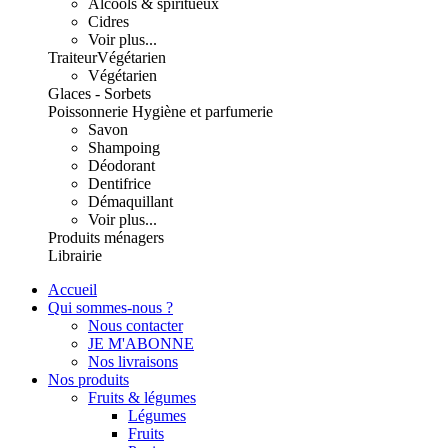
Alcools & spiritueux
Cidres
Voir plus...
Traiteur
Végétarien
Végétarien
Glaces - Sorbets
Poissonnerie
Hygiène et parfumerie
Savon
Shampoing
Déodorant
Dentifrice
Démaquillant
Voir plus...
Produits ménagers
Librairie
Accueil
Qui sommes-nous ?
Nous contacter
JE M'ABONNE
Nos livraisons
Nos produits
Fruits & légumes
Légumes
Fruits