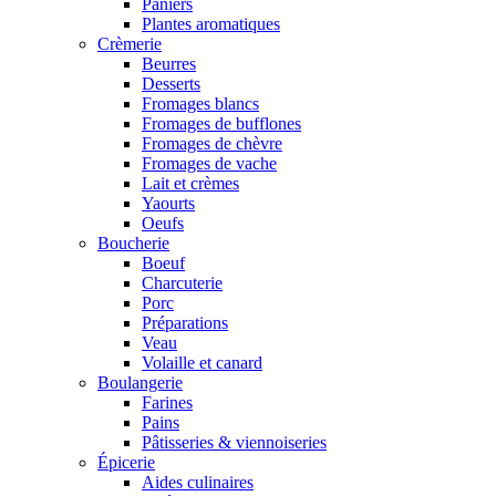
Paniers
Plantes aromatiques
Crèmerie
Beurres
Desserts
Fromages blancs
Fromages de bufflones
Fromages de chèvre
Fromages de vache
Lait et crèmes
Yaourts
Oeufs
Boucherie
Boeuf
Charcuterie
Porc
Préparations
Veau
Volaille et canard
Boulangerie
Farines
Pains
Pâtisseries & viennoiseries
Épicerie
Aides culinaires