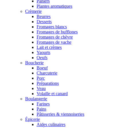
Paniers
Plantes aromatiques
Crèmerie
Beurres
Desserts
Fromages blancs
Fromages de bufflones
Fromages de chèvre
Fromages de vache
Lait et crèmes
Yaourts
Oeufs
Boucherie
Boeuf
Charcuterie
Porc
Préparations
Veau
Volaille et canard
Boulangerie
Farines
Pains
Pâtisseries & viennoiseries
Épicerie
Aides culinaires