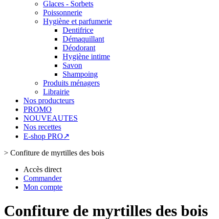
Glaces - Sorbets
Poissonnerie
Hygiène et parfumerie
Dentifrice
Démaquillant
Déodorant
Hygiène intime
Savon
Shampoing
Produits ménagers
Librairie
Nos producteurs
PROMO
NOUVEAUTES
Nos recettes
E-shop PRO↗
>
Confiture de myrtilles des bois
Accès direct
Commander
Mon compte
Confiture de myrtilles des bois