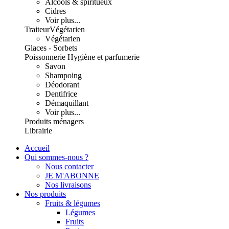
Alcools & spiritueux
Cidres
Voir plus...
Traiteur
Végétarien
Végétarien
Glaces - Sorbets
Poissonnerie
Hygiène et parfumerie
Savon
Shampoing
Déodorant
Dentifrice
Démaquillant
Voir plus...
Produits ménagers
Librairie
Accueil
Qui sommes-nous ?
Nous contacter
JE M'ABONNE
Nos livraisons
Nos produits
Fruits & légumes
Légumes
Fruits