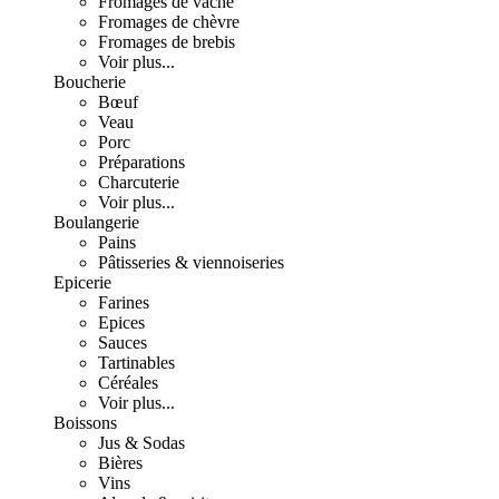
Fromages de vache
Fromages de chèvre
Fromages de brebis
Voir plus...
Boucherie
Bœuf
Veau
Porc
Préparations
Charcuterie
Voir plus...
Boulangerie
Pains
Pâtisseries & viennoiseries
Epicerie
Farines
Epices
Sauces
Tartinables
Céréales
Voir plus...
Boissons
Jus & Sodas
Bières
Vins