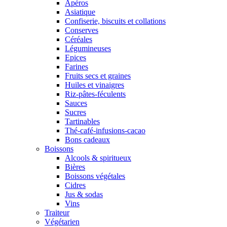
Apéros
Asiatique
Confiserie, biscuits et collations
Conserves
Céréales
Légumineuses
Epices
Farines
Fruits secs et graines
Huiles et vinaigres
Riz-pâtes-féculents
Sauces
Sucres
Tartinables
Thé-café-infusions-cacao
Bons cadeaux
Boissons
Alcools & spiritueux
Bières
Boissons végétales
Cidres
Jus & sodas
Vins
Traiteur
Végétarien