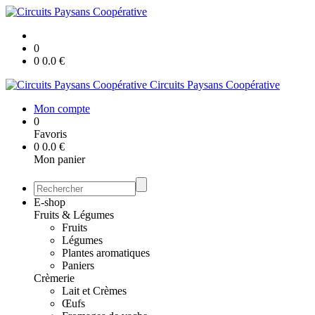
0
0
0.0
€
Circuits Paysans Coopérative
Mon compte
0
Favoris
0
0.0
€
Mon panier
E-shop
Fruits & Légumes
Fruits
Légumes
Plantes aromatiques
Paniers
Crèmerie
Lait et Crèmes
Œufs