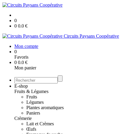
0
0
0.0
€
Circuits Paysans Coopérative
Mon compte
0
Favoris
0
0.0
€
Mon panier
E-shop
Fruits & Légumes
Fruits
Légumes
Plantes aromatiques
Paniers
Crèmerie
Lait et Crèmes
Œufs