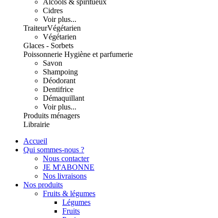
Alcools & spiritueux
Cidres
Voir plus...
Traiteur
Végétarien
Végétarien
Glaces - Sorbets
Poissonnerie
Hygiène et parfumerie
Savon
Shampoing
Déodorant
Dentifrice
Démaquillant
Voir plus...
Produits ménagers
Librairie
Accueil
Qui sommes-nous ?
Nous contacter
JE M'ABONNE
Nos livraisons
Nos produits
Fruits & légumes
Légumes
Fruits