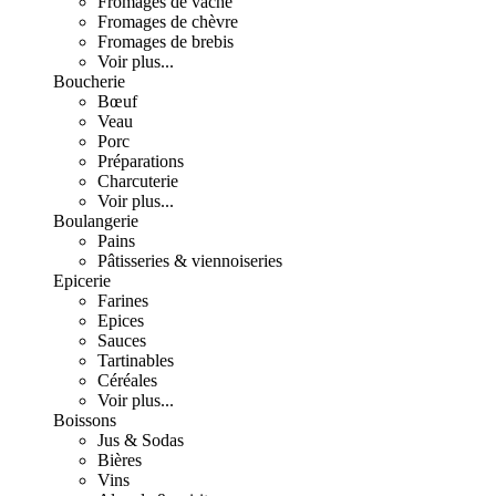
Fromages de vache
Fromages de chèvre
Fromages de brebis
Voir plus...
Boucherie
Bœuf
Veau
Porc
Préparations
Charcuterie
Voir plus...
Boulangerie
Pains
Pâtisseries & viennoiseries
Epicerie
Farines
Epices
Sauces
Tartinables
Céréales
Voir plus...
Boissons
Jus & Sodas
Bières
Vins