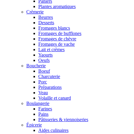
Paniers
Plantes aromatiques
Crèmerie
Beurres
Desserts
Fromages blancs
Fromages de bufflones
Fromages de chèvre
Fromages de vache
Lait et crèmes
Yaourts
Oeufs
Boucherie
Boeuf
Charcuterie
Porc
Préparations
Veau
Volaille et canard
Boulangerie
Farines
Pains
Pâtisseries & viennoiseries
Épicerie
Aides culinaires