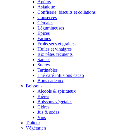
Apéros
Asiatique
Confiserie, biscuits et collations
Conserves
Céréales
Légumineuses
Epices
Farines
Fruits secs et graines
Huiles et vinaigres
Riz-pâtes-féculents
Sauces
Sucres
Tartinables
Thé-café-infusions-cacao
Bons cadeaux
Boissons
Alcools & spiritueux
Bières
Boissons végétales
Cidres
Jus & sodas
Vins
Traiteur
Végétarien