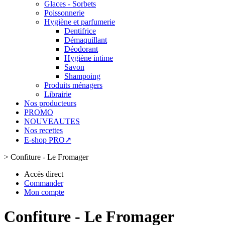
Glaces - Sorbets
Poissonnerie
Hygiène et parfumerie
Dentifrice
Démaquillant
Déodorant
Hygiène intime
Savon
Shampoing
Produits ménagers
Librairie
Nos producteurs
PROMO
NOUVEAUTES
Nos recettes
E-shop PRO↗
>
Confiture - Le Fromager
Accès direct
Commander
Mon compte
Confiture - Le Fromager