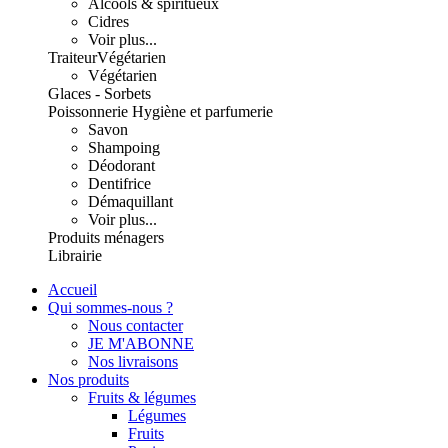
Alcools & spiritueux
Cidres
Voir plus...
Traiteur
Végétarien
Végétarien
Glaces - Sorbets
Poissonnerie
Hygiène et parfumerie
Savon
Shampoing
Déodorant
Dentifrice
Démaquillant
Voir plus...
Produits ménagers
Librairie
Accueil
Qui sommes-nous ?
Nous contacter
JE M'ABONNE
Nos livraisons
Nos produits
Fruits & légumes
Légumes
Fruits