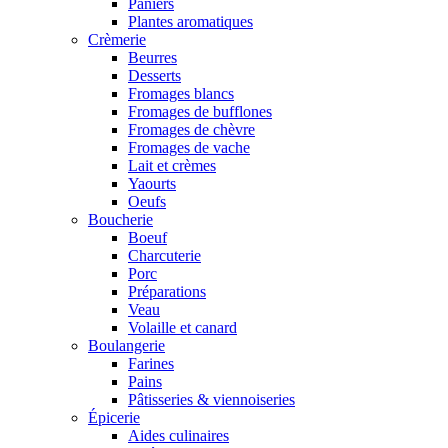
Paniers
Plantes aromatiques
Crèmerie
Beurres
Desserts
Fromages blancs
Fromages de bufflones
Fromages de chèvre
Fromages de vache
Lait et crèmes
Yaourts
Oeufs
Boucherie
Boeuf
Charcuterie
Porc
Préparations
Veau
Volaille et canard
Boulangerie
Farines
Pains
Pâtisseries & viennoiseries
Épicerie
Aides culinaires