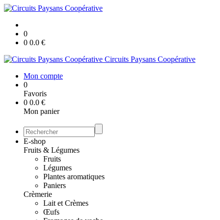
0
0
0.0
€
Circuits Paysans Coopérative
Mon compte
0
Favoris
0
0.0
€
Mon panier
E-shop
Fruits & Légumes
Fruits
Légumes
Plantes aromatiques
Paniers
Crèmerie
Lait et Crèmes
Œufs