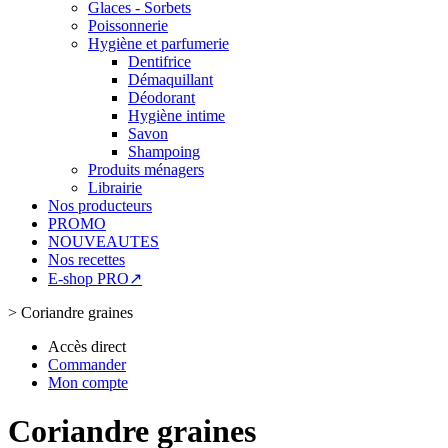
Glaces - Sorbets
Poissonnerie
Hygiène et parfumerie
Dentifrice
Démaquillant
Déodorant
Hygiène intime
Savon
Shampoing
Produits ménagers
Librairie
Nos producteurs
PROMO
NOUVEAUTES
Nos recettes
E-shop PRO↗
>
Coriandre graines
Accès direct
Commander
Mon compte
Coriandre graines