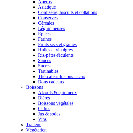
Apéros
Asiatique
Confiserie, biscuits et collations
Conserves
Céréales
Légumineuses
Epices
Farines
Fruits secs et graines
Huiles et vinaigres
Riz-pâtes-féculents
Sauces
Sucres
Tartinables
Thé-café-infusions-cacao
Bons cadeaux
Boissons
Alcools & spiritueux
Bières
Boissons végétales
Cidres
Jus & sodas
Vins
Traiteur
Végétarien