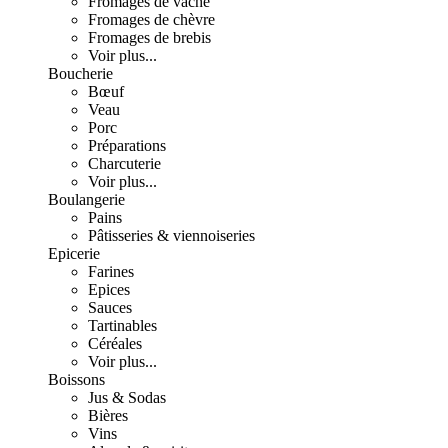
Fromages de vache
Fromages de chèvre
Fromages de brebis
Voir plus...
Boucherie
Bœuf
Veau
Porc
Préparations
Charcuterie
Voir plus...
Boulangerie
Pains
Pâtisseries & viennoiseries
Epicerie
Farines
Epices
Sauces
Tartinables
Céréales
Voir plus...
Boissons
Jus & Sodas
Bières
Vins