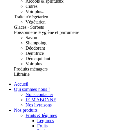
Alcools & spiritueux
Cidres
Voir plus...
Traiteur
Végétarien
Végétarien
Glaces - Sorbets
Poissonnerie
Hygiène et parfumerie
Savon
Shampoing
Déodorant
Dentifrice
Démaquillant
Voir plus...
Produits ménagers
Librairie
Accueil
Qui sommes-nous ?
Nous contacter
JE M'ABONNE
Nos livraisons
Nos produits
Fruits & légumes
Légumes
Fruits