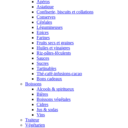
Apéros
Asiatique
Confiserie, biscuits et collations
Conserves
Céréales
Légumineuses
Epices
Farines
Fruits secs et graines
Huiles et vinaigres
Riz-pâtes-féculents
Sauces
Sucres
Tartinables
Thé-café-infusions-cacao
Bons cadeaux
Boissons
Alcools & spiritueux
Bières
Boissons végétales
Cidres
Jus & sodas
Vins
Traiteur
Végétarien