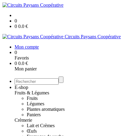
0
0
0.0
€
Circuits Paysans Coopérative
Mon compte
0
Favoris
0
0.0
€
Mon panier
E-shop
Fruits & Légumes
Fruits
Légumes
Plantes aromatiques
Paniers
Crèmerie
Lait et Crèmes
Œufs