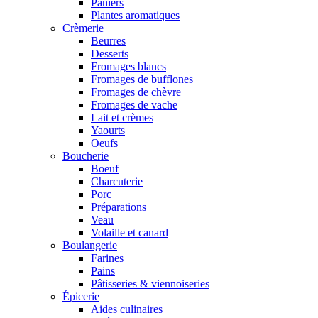
Paniers
Plantes aromatiques
Crèmerie
Beurres
Desserts
Fromages blancs
Fromages de bufflones
Fromages de chèvre
Fromages de vache
Lait et crèmes
Yaourts
Oeufs
Boucherie
Boeuf
Charcuterie
Porc
Préparations
Veau
Volaille et canard
Boulangerie
Farines
Pains
Pâtisseries & viennoiseries
Épicerie
Aides culinaires