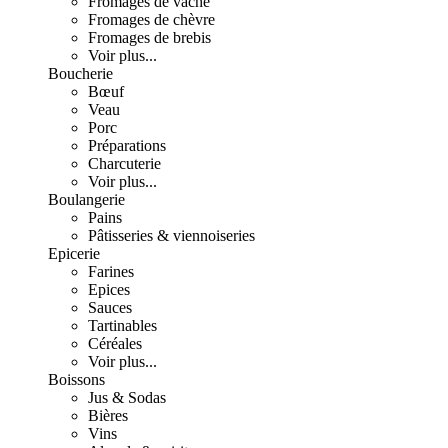
Fromages de vache
Fromages de chèvre
Fromages de brebis
Voir plus...
Boucherie
Bœuf
Veau
Porc
Préparations
Charcuterie
Voir plus...
Boulangerie
Pains
Pâtisseries & viennoiseries
Epicerie
Farines
Epices
Sauces
Tartinables
Céréales
Voir plus...
Boissons
Jus & Sodas
Bières
Vins