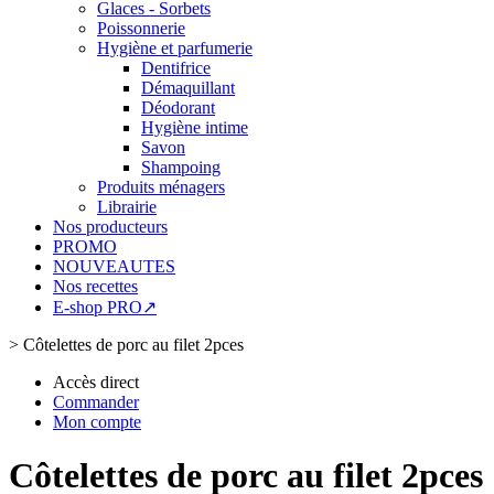
Glaces - Sorbets
Poissonnerie
Hygiène et parfumerie
Dentifrice
Démaquillant
Déodorant
Hygiène intime
Savon
Shampoing
Produits ménagers
Librairie
Nos producteurs
PROMO
NOUVEAUTES
Nos recettes
E-shop PRO↗
>
Côtelettes de porc au filet 2pces
Accès direct
Commander
Mon compte
Côtelettes de porc au filet 2pces