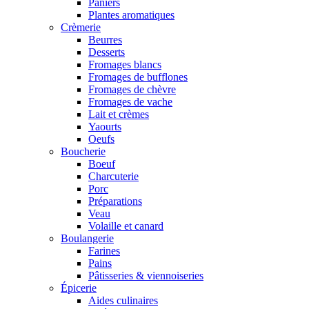
Paniers
Plantes aromatiques
Crèmerie
Beurres
Desserts
Fromages blancs
Fromages de bufflones
Fromages de chèvre
Fromages de vache
Lait et crèmes
Yaourts
Oeufs
Boucherie
Boeuf
Charcuterie
Porc
Préparations
Veau
Volaille et canard
Boulangerie
Farines
Pains
Pâtisseries & viennoiseries
Épicerie
Aides culinaires