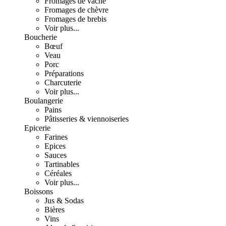
Fromages de vache
Fromages de chèvre
Fromages de brebis
Voir plus...
Boucherie
Bœuf
Veau
Porc
Préparations
Charcuterie
Voir plus...
Boulangerie
Pains
Pâtisseries & viennoiseries
Epicerie
Farines
Epices
Sauces
Tartinables
Céréales
Voir plus...
Boissons
Jus & Sodas
Bières
Vins