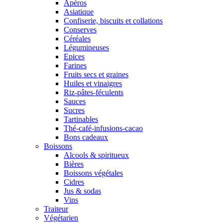
Apéros
Asiatique
Confiserie, biscuits et collations
Conserves
Céréales
Légumineuses
Epices
Farines
Fruits secs et graines
Huiles et vinaigres
Riz-pâtes-féculents
Sauces
Sucres
Tartinables
Thé-café-infusions-cacao
Bons cadeaux
Boissons
Alcools & spiritueux
Bières
Boissons végétales
Cidres
Jus & sodas
Vins
Traiteur
Végétarien