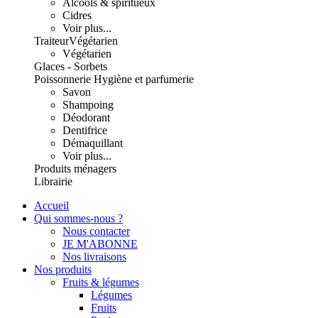
Alcools & spiritueux
Cidres
Voir plus...
Traiteur
Végétarien
Végétarien
Glaces - Sorbets
Poissonnerie
Hygiène et parfumerie
Savon
Shampoing
Déodorant
Dentifrice
Démaquillant
Voir plus...
Produits ménagers
Librairie
Accueil
Qui sommes-nous ?
Nous contacter
JE M'ABONNE
Nos livraisons
Nos produits
Fruits & légumes
Légumes
Fruits