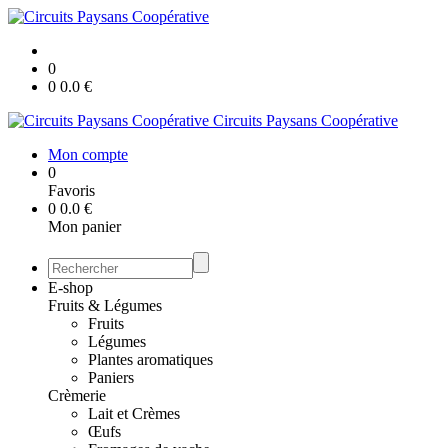
0
0
0.0
€
Circuits Paysans Coopérative
Mon compte
0
Favoris
0
0.0
€
Mon panier
E-shop
Fruits & Légumes
Fruits
Légumes
Plantes aromatiques
Paniers
Crèmerie
Lait et Crèmes
Œufs