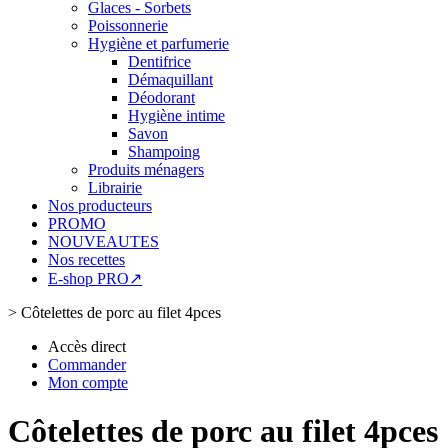
Glaces - Sorbets
Poissonnerie
Hygiène et parfumerie
Dentifrice
Démaquillant
Déodorant
Hygiène intime
Savon
Shampoing
Produits ménagers
Librairie
Nos producteurs
PROMO
NOUVEAUTES
Nos recettes
E-shop PRO↗
>
Côtelettes de porc au filet 4pces
Accès direct
Commander
Mon compte
Côtelettes de porc au filet 4pces