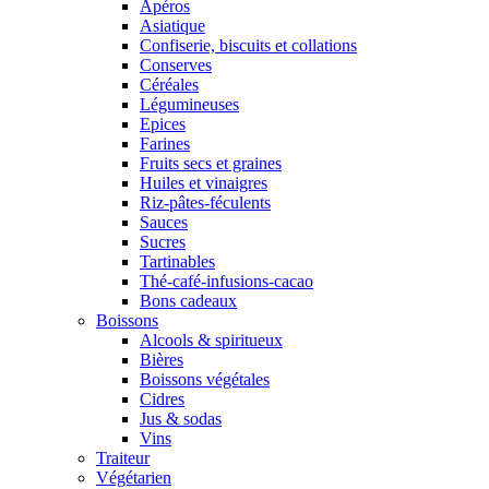
Apéros
Asiatique
Confiserie, biscuits et collations
Conserves
Céréales
Légumineuses
Epices
Farines
Fruits secs et graines
Huiles et vinaigres
Riz-pâtes-féculents
Sauces
Sucres
Tartinables
Thé-café-infusions-cacao
Bons cadeaux
Boissons
Alcools & spiritueux
Bières
Boissons végétales
Cidres
Jus & sodas
Vins
Traiteur
Végétarien