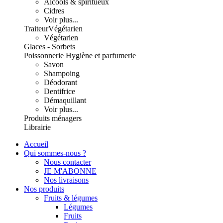
Alcools & spiritueux
Cidres
Voir plus...
Traiteur
Végétarien
Végétarien
Glaces - Sorbets
Poissonnerie
Hygiène et parfumerie
Savon
Shampoing
Déodorant
Dentifrice
Démaquillant
Voir plus...
Produits ménagers
Librairie
Accueil
Qui sommes-nous ?
Nous contacter
JE M'ABONNE
Nos livraisons
Nos produits
Fruits & légumes
Légumes
Fruits