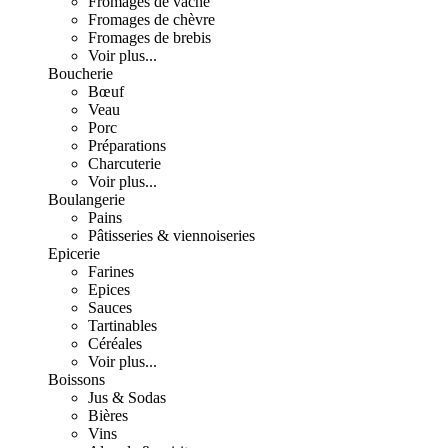
Fromages de vache
Fromages de chèvre
Fromages de brebis
Voir plus...
Boucherie
Bœuf
Veau
Porc
Préparations
Charcuterie
Voir plus...
Boulangerie
Pains
Pâtisseries & viennoiseries
Epicerie
Farines
Epices
Sauces
Tartinables
Céréales
Voir plus...
Boissons
Jus & Sodas
Bières
Vins