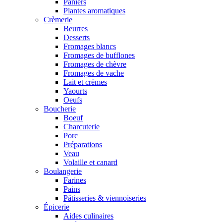
Paniers
Plantes aromatiques
Crèmerie
Beurres
Desserts
Fromages blancs
Fromages de bufflones
Fromages de chèvre
Fromages de vache
Lait et crèmes
Yaourts
Oeufs
Boucherie
Boeuf
Charcuterie
Porc
Préparations
Veau
Volaille et canard
Boulangerie
Farines
Pains
Pâtisseries & viennoiseries
Épicerie
Aides culinaires