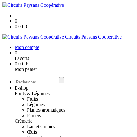
0
0
0.0
€
Circuits Paysans Coopérative
Mon compte
0
Favoris
0
0.0
€
Mon panier
E-shop
Fruits & Légumes
Fruits
Légumes
Plantes aromatiques
Paniers
Crèmerie
Lait et Crèmes
Œufs