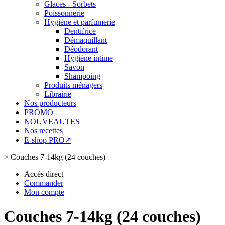
Glaces - Sorbets
Poissonnerie
Hygiène et parfumerie
Dentifrice
Démaquillant
Déodorant
Hygiène intime
Savon
Shampoing
Produits ménagers
Librairie
Nos producteurs
PROMO
NOUVEAUTES
Nos recettes
E-shop PRO↗
>
Couches 7-14kg (24 couches)
Accès direct
Commander
Mon compte
Couches 7-14kg (24 couches)