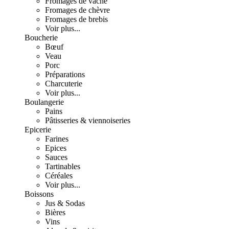
Fromages de vache
Fromages de chèvre
Fromages de brebis
Voir plus...
Boucherie
Bœuf
Veau
Porc
Préparations
Charcuterie
Voir plus...
Boulangerie
Pains
Pâtisseries & viennoiseries
Epicerie
Farines
Epices
Sauces
Tartinables
Céréales
Voir plus...
Boissons
Jus & Sodas
Bières
Vins