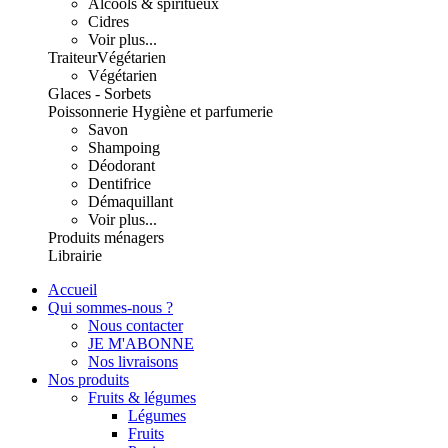
Alcools & spiritueux
Cidres
Voir plus...
Traiteur
Végétarien
Végétarien
Glaces - Sorbets
Poissonnerie
Hygiène et parfumerie
Savon
Shampoing
Déodorant
Dentifrice
Démaquillant
Voir plus...
Produits ménagers
Librairie
Accueil
Qui sommes-nous ?
Nous contacter
JE M'ABONNE
Nos livraisons
Nos produits
Fruits & légumes
Légumes
Fruits