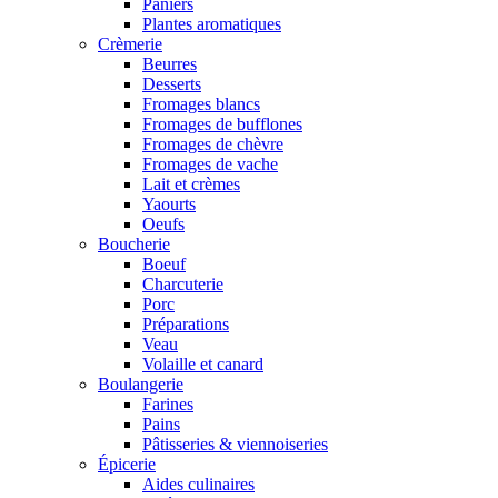
Paniers
Plantes aromatiques
Crèmerie
Beurres
Desserts
Fromages blancs
Fromages de bufflones
Fromages de chèvre
Fromages de vache
Lait et crèmes
Yaourts
Oeufs
Boucherie
Boeuf
Charcuterie
Porc
Préparations
Veau
Volaille et canard
Boulangerie
Farines
Pains
Pâtisseries & viennoiseries
Épicerie
Aides culinaires