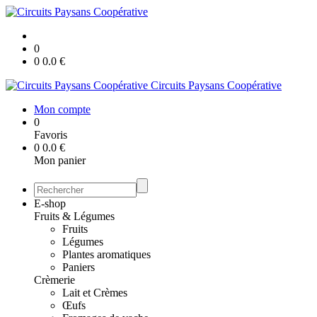
0
0
0.0
€
Circuits Paysans Coopérative
Mon compte
0
Favoris
0
0.0
€
Mon panier
E-shop
Fruits & Légumes
Fruits
Légumes
Plantes aromatiques
Paniers
Crèmerie
Lait et Crèmes
Œufs