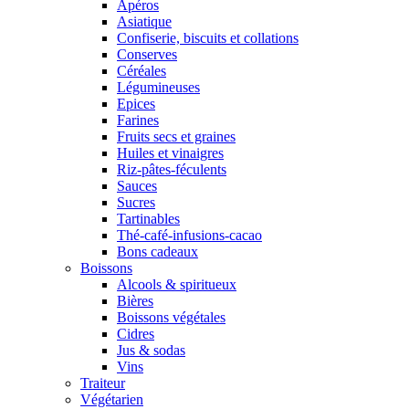
Apéros
Asiatique
Confiserie, biscuits et collations
Conserves
Céréales
Légumineuses
Epices
Farines
Fruits secs et graines
Huiles et vinaigres
Riz-pâtes-féculents
Sauces
Sucres
Tartinables
Thé-café-infusions-cacao
Bons cadeaux
Boissons
Alcools & spiritueux
Bières
Boissons végétales
Cidres
Jus & sodas
Vins
Traiteur
Végétarien