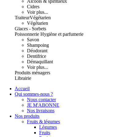
Alcools & spiritueux
Cidres
Voir plus...
Traiteur
Végétarien
Végétarien
Glaces - Sorbets
Poissonnerie
Hygiène et parfumerie
Savon
Shampoing
Déodorant
Dentifrice
Démaquillant
Voir plus...
Produits ménagers
Librairie
Accueil
Qui sommes-nous ?
Nous contacter
JE M'ABONNE
Nos livraisons
Nos produits
Fruits & légumes
Légumes
Fruits