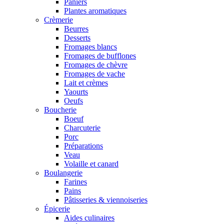
Paniers
Plantes aromatiques
Crèmerie
Beurres
Desserts
Fromages blancs
Fromages de bufflones
Fromages de chèvre
Fromages de vache
Lait et crèmes
Yaourts
Oeufs
Boucherie
Boeuf
Charcuterie
Porc
Préparations
Veau
Volaille et canard
Boulangerie
Farines
Pains
Pâtisseries & viennoiseries
Épicerie
Aides culinaires