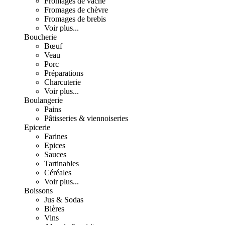
Fromages de vache
Fromages de chèvre
Fromages de brebis
Voir plus...
Boucherie
Bœuf
Veau
Porc
Préparations
Charcuterie
Voir plus...
Boulangerie
Pains
Pâtisseries & viennoiseries
Epicerie
Farines
Epices
Sauces
Tartinables
Céréales
Voir plus...
Boissons
Jus & Sodas
Bières
Vins