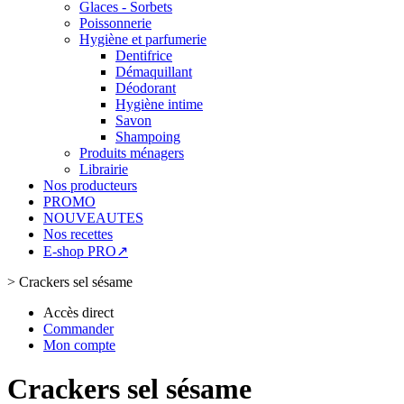
Glaces - Sorbets
Poissonnerie
Hygiène et parfumerie
Dentifrice
Démaquillant
Déodorant
Hygiène intime
Savon
Shampoing
Produits ménagers
Librairie
Nos producteurs
PROMO
NOUVEAUTES
Nos recettes
E-shop PRO↗
>
Crackers sel sésame
Accès direct
Commander
Mon compte
Crackers sel sésame