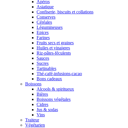
Apéros
Asiatique
Confiserie, biscuits et collations
Conserves
Céréales
Légumineuses
Epices
Farines
Fruits secs et graines
Huiles et vinaigres
Riz-pâtes-féculents
Sauces
Sucres
Tartinables
Thé-café-infusions-cacao
Bons cadeaux
Boissons
Alcools & spiritueux
Bières
Boissons végétales
Cidres
Jus & sodas
Vins
Traiteur
Végétarien