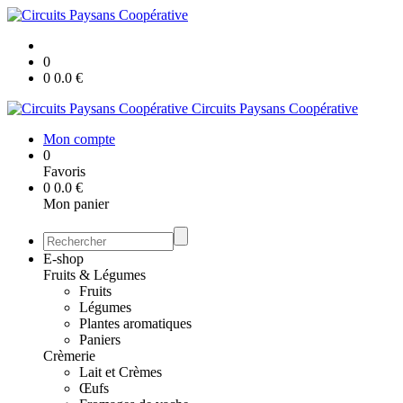
0
0
0.0
€
Circuits Paysans Coopérative
Mon compte
0
Favoris
0
0.0
€
Mon panier
E-shop
Fruits & Légumes
Fruits
Légumes
Plantes aromatiques
Paniers
Crèmerie
Lait et Crèmes
Œufs