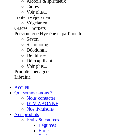
Alcools & spiritueux
Cidres
Voir plus...
Traiteur
Végétarien
Végétarien
Glaces - Sorbets
Poissonnerie
Hygiène et parfumerie
Savon
Shampoing
Déodorant
Dentifrice
Démaquillant
Voir plus...
Produits ménagers
Librairie
Accueil
Qui sommes-nous ?
Nous contacter
JE M'ABONNE
Nos livraisons
Nos produits
Fruits & légumes
Légumes
Fruits