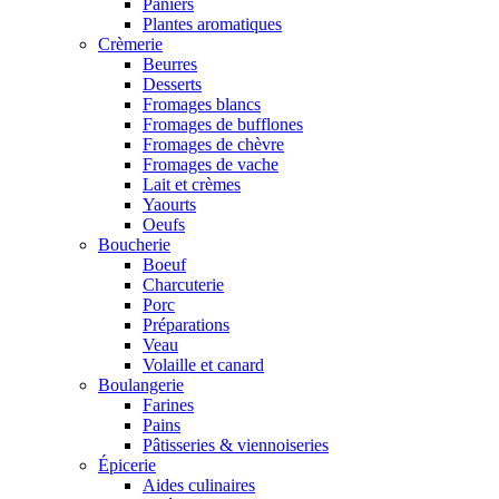
Paniers
Plantes aromatiques
Crèmerie
Beurres
Desserts
Fromages blancs
Fromages de bufflones
Fromages de chèvre
Fromages de vache
Lait et crèmes
Yaourts
Oeufs
Boucherie
Boeuf
Charcuterie
Porc
Préparations
Veau
Volaille et canard
Boulangerie
Farines
Pains
Pâtisseries & viennoiseries
Épicerie
Aides culinaires