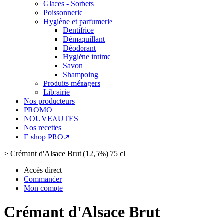
Glaces - Sorbets
Poissonnerie
Hygiène et parfumerie
Dentifrice
Démaquillant
Déodorant
Hygiène intime
Savon
Shampoing
Produits ménagers
Librairie
Nos producteurs
PROMO
NOUVEAUTES
Nos recettes
E-shop PRO↗
>
Crémant d'Alsace Brut (12,5%) 75 cl
Accès direct
Commander
Mon compte
Crémant d'Alsace Brut