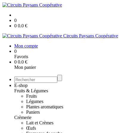
0
0
0.0
€
Circuits Paysans Coopérative
Mon compte
0
Favoris
0
0.0
€
Mon panier
E-shop
Fruits & Légumes
Fruits
Légumes
Plantes aromatiques
Paniers
Crèmerie
Lait et Crèmes
Œufs