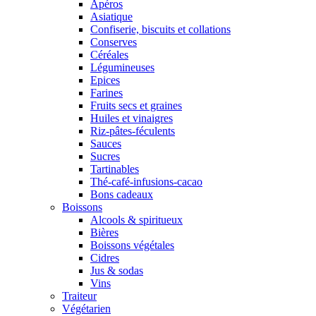
Apéros
Asiatique
Confiserie, biscuits et collations
Conserves
Céréales
Légumineuses
Epices
Farines
Fruits secs et graines
Huiles et vinaigres
Riz-pâtes-féculents
Sauces
Sucres
Tartinables
Thé-café-infusions-cacao
Bons cadeaux
Boissons
Alcools & spiritueux
Bières
Boissons végétales
Cidres
Jus & sodas
Vins
Traiteur
Végétarien