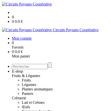
0
0
0.0
€
Circuits Paysans Coopérative
Mon compte
0
Favoris
0
0.0
€
Mon panier
E-shop
Fruits & Légumes
Fruits
Légumes
Plantes aromatiques
Paniers
Crèmerie
Lait et Crèmes
Œufs