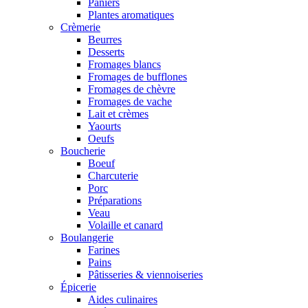
Paniers
Plantes aromatiques
Crèmerie
Beurres
Desserts
Fromages blancs
Fromages de bufflones
Fromages de chèvre
Fromages de vache
Lait et crèmes
Yaourts
Oeufs
Boucherie
Boeuf
Charcuterie
Porc
Préparations
Veau
Volaille et canard
Boulangerie
Farines
Pains
Pâtisseries & viennoiseries
Épicerie
Aides culinaires