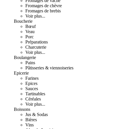
Fromages de vache
Fromages de chèvre
Fromages de brebis
Voir plus...
Boucherie
Bœuf
Veau
Porc
Préparations
Charcuterie
Voir plus...
Boulangerie
Pains
Pâtisseries & viennoiseries
Epicerie
Farines
Epices
Sauces
Tartinables
Céréales
Voir plus...
Boissons
Jus & Sodas
Bières
Vins