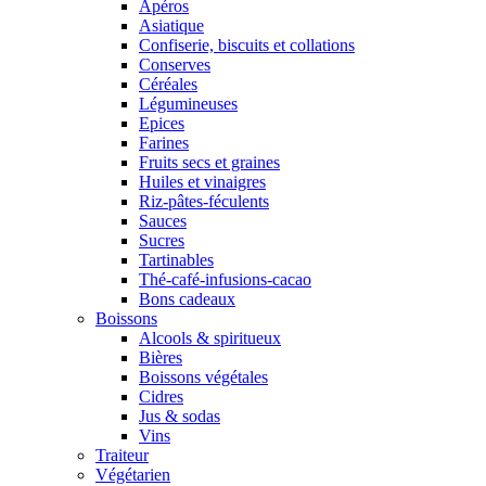
Apéros
Asiatique
Confiserie, biscuits et collations
Conserves
Céréales
Légumineuses
Epices
Farines
Fruits secs et graines
Huiles et vinaigres
Riz-pâtes-féculents
Sauces
Sucres
Tartinables
Thé-café-infusions-cacao
Bons cadeaux
Boissons
Alcools & spiritueux
Bières
Boissons végétales
Cidres
Jus & sodas
Vins
Traiteur
Végétarien