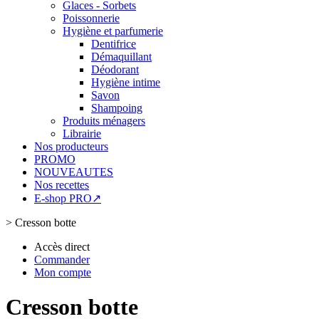
Glaces - Sorbets
Poissonnerie
Hygiène et parfumerie
Dentifrice
Démaquillant
Déodorant
Hygiène intime
Savon
Shampoing
Produits ménagers
Librairie
Nos producteurs
PROMO
NOUVEAUTES
Nos recettes
E-shop PRO↗
>
Cresson botte
Accès direct
Commander
Mon compte
Cresson botte