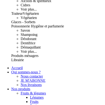
Alcools & spiritueux
Cidres
Voir plus...
Traiteur
Végétarien
Végétarien
Glaces - Sorbets
Poissonnerie
Hygiène et parfumerie
Savon
Shampoing
Déodorant
Dentifrice
Démaquillant
Voir plus...
Produits ménagers
Librairie
Accueil
Qui sommes-nous ?
Nous contacter
JE M'ABONNE
Nos livraisons
Nos produits
Fruits & légumes
Légumes
Fruits