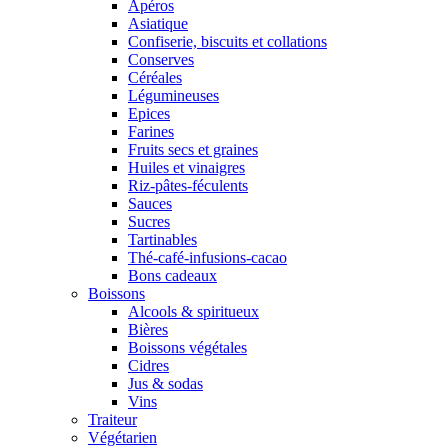
Apéros
Asiatique
Confiserie, biscuits et collations
Conserves
Céréales
Légumineuses
Epices
Farines
Fruits secs et graines
Huiles et vinaigres
Riz-pâtes-féculents
Sauces
Sucres
Tartinables
Thé-café-infusions-cacao
Bons cadeaux
Boissons
Alcools & spiritueux
Bières
Boissons végétales
Cidres
Jus & sodas
Vins
Traiteur
Végétarien