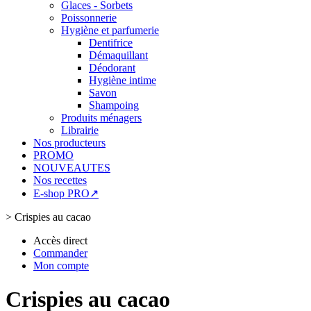
Glaces - Sorbets
Poissonnerie
Hygiène et parfumerie
Dentifrice
Démaquillant
Déodorant
Hygiène intime
Savon
Shampoing
Produits ménagers
Librairie
Nos producteurs
PROMO
NOUVEAUTES
Nos recettes
E-shop PRO↗
>
Crispies au cacao
Accès direct
Commander
Mon compte
Crispies au cacao