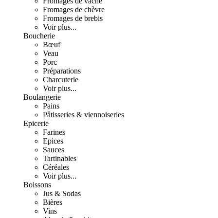
Fromages de vache
Fromages de chèvre
Fromages de brebis
Voir plus...
Boucherie
Bœuf
Veau
Porc
Préparations
Charcuterie
Voir plus...
Boulangerie
Pains
Pâtisseries & viennoiseries
Epicerie
Farines
Epices
Sauces
Tartinables
Céréales
Voir plus...
Boissons
Jus & Sodas
Bières
Vins