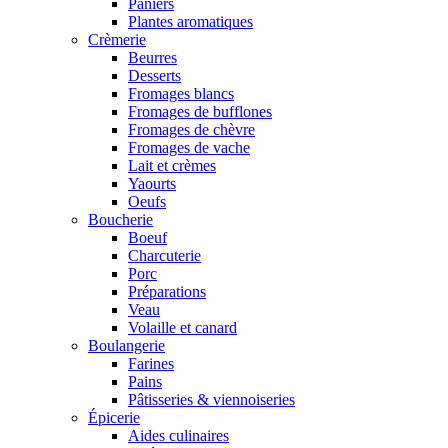
Paniers
Plantes aromatiques
Crèmerie
Beurres
Desserts
Fromages blancs
Fromages de bufflones
Fromages de chèvre
Fromages de vache
Lait et crèmes
Yaourts
Oeufs
Boucherie
Boeuf
Charcuterie
Porc
Préparations
Veau
Volaille et canard
Boulangerie
Farines
Pains
Pâtisseries & viennoiseries
Épicerie
Aides culinaires