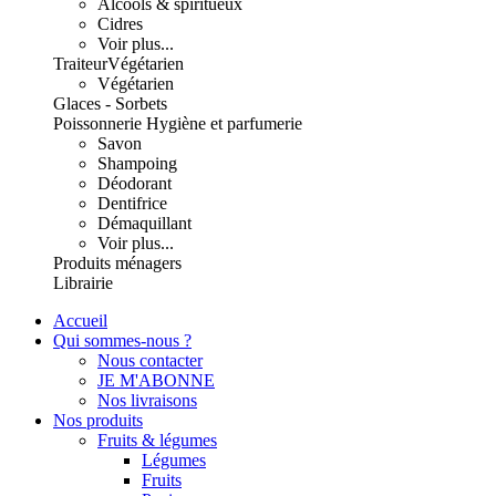
Alcools & spiritueux
Cidres
Voir plus...
Traiteur
Végétarien
Végétarien
Glaces - Sorbets
Poissonnerie
Hygiène et parfumerie
Savon
Shampoing
Déodorant
Dentifrice
Démaquillant
Voir plus...
Produits ménagers
Librairie
Accueil
Qui sommes-nous ?
Nous contacter
JE M'ABONNE
Nos livraisons
Nos produits
Fruits & légumes
Légumes
Fruits