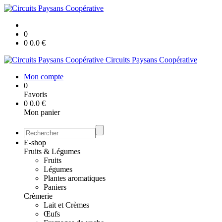
0
0
0.0
€
Circuits Paysans Coopérative
Mon compte
0
Favoris
0
0.0
€
Mon panier
E-shop
Fruits & Légumes
Fruits
Légumes
Plantes aromatiques
Paniers
Crèmerie
Lait et Crèmes
Œufs