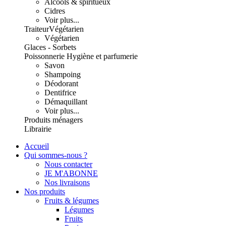
Alcools & spiritueux
Cidres
Voir plus...
Traiteur
Végétarien
Végétarien
Glaces - Sorbets
Poissonnerie
Hygiène et parfumerie
Savon
Shampoing
Déodorant
Dentifrice
Démaquillant
Voir plus...
Produits ménagers
Librairie
Accueil
Qui sommes-nous ?
Nous contacter
JE M'ABONNE
Nos livraisons
Nos produits
Fruits & légumes
Légumes
Fruits