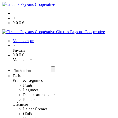
0
0
0.0
€
Circuits Paysans Coopérative
Mon compte
0
Favoris
0
0.0
€
Mon panier
E-shop
Fruits & Légumes
Fruits
Légumes
Plantes aromatiques
Paniers
Crèmerie
Lait et Crèmes
Œufs