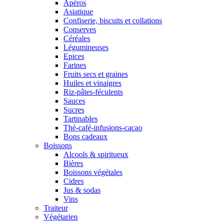
Apéros
Asiatique
Confiserie, biscuits et collations
Conserves
Céréales
Légumineuses
Epices
Farines
Fruits secs et graines
Huiles et vinaigres
Riz-pâtes-féculents
Sauces
Sucres
Tartinables
Thé-café-infusions-cacao
Bons cadeaux
Boissons
Alcools & spiritueux
Bières
Boissons végétales
Cidres
Jus & sodas
Vins
Traiteur
Végétarien