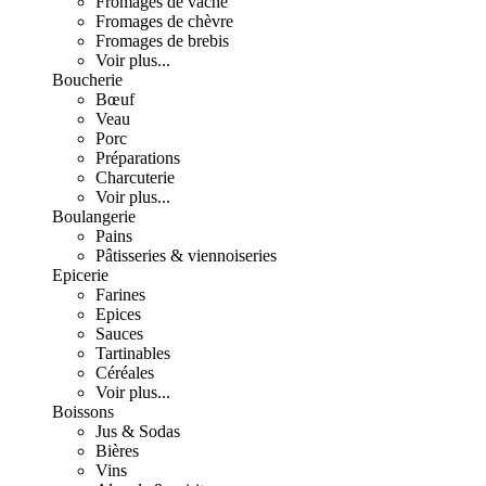
Fromages de vache
Fromages de chèvre
Fromages de brebis
Voir plus...
Boucherie
Bœuf
Veau
Porc
Préparations
Charcuterie
Voir plus...
Boulangerie
Pains
Pâtisseries & viennoiseries
Epicerie
Farines
Epices
Sauces
Tartinables
Céréales
Voir plus...
Boissons
Jus & Sodas
Bières
Vins