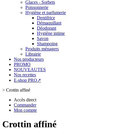
Glaces - Sorbets
Poissonnerie
Hygiène et parfumerie
Dentifrice
Démaquillant
Déodorant
Hygiène intime
Savon
Shampoing
Produits ménagers
Librairie
Nos producteurs
PROMO
NOUVEAUTES
Nos recettes
E-shop PRO↗
>
Crottin affiné
Accès direct
Commander
Mon compte
Crottin affiné