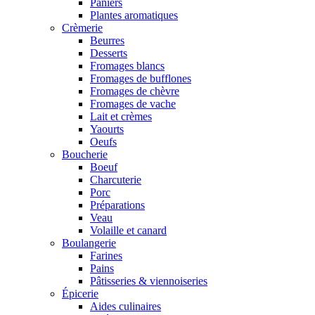
Paniers
Plantes aromatiques
Crèmerie
Beurres
Desserts
Fromages blancs
Fromages de bufflones
Fromages de chèvre
Fromages de vache
Lait et crèmes
Yaourts
Oeufs
Boucherie
Boeuf
Charcuterie
Porc
Préparations
Veau
Volaille et canard
Boulangerie
Farines
Pains
Pâtisseries & viennoiseries
Épicerie
Aides culinaires