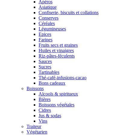
Apéros
Asiatique
Confiserie, biscuits et collations
Conserves
Céréales
Légumineuses
Epices
Farines
Fruits secs et graines
Huiles et vinaigres
Riz-pâtes-féculents
Sauces
Sucres
Tartinables
Thé-café-infusions-cacao
Bons cadeaux
Boissons
Alcools & spiritueux
Bières
Boissons végétales
Cidres
Jus & sodas
Vins
Traiteur
Végétarien