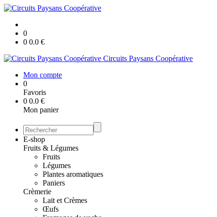
0
0
0.0
€
Circuits Paysans Coopérative
Mon compte
0
Favoris
0
0.0
€
Mon panier
E-shop
Fruits & Légumes
Fruits
Légumes
Plantes aromatiques
Paniers
Crèmerie
Lait et Crèmes
Œufs