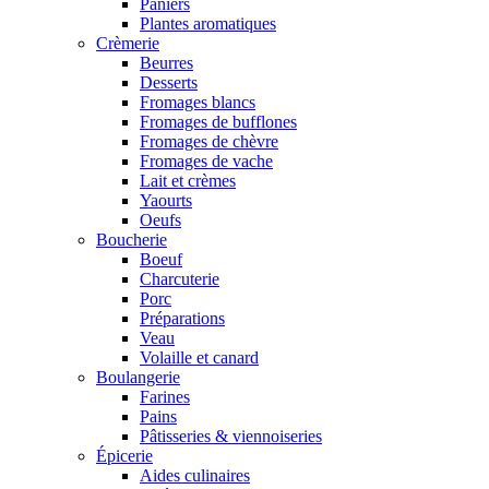
Paniers
Plantes aromatiques
Crèmerie
Beurres
Desserts
Fromages blancs
Fromages de bufflones
Fromages de chèvre
Fromages de vache
Lait et crèmes
Yaourts
Oeufs
Boucherie
Boeuf
Charcuterie
Porc
Préparations
Veau
Volaille et canard
Boulangerie
Farines
Pains
Pâtisseries & viennoiseries
Épicerie
Aides culinaires