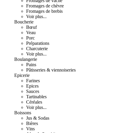
Fromages de vache
Fromages de chèvre
Fromages de brebis
Voir plus...
Boucherie
Bœuf
Veau
Porc
Préparations
Charcuterie
Voir plus...
Boulangerie
Pains
Pâtisseries & viennoiseries
Epicerie
Farines
Epices
Sauces
Tartinables
Céréales
Voir plus...
Boissons
Jus & Sodas
Bières
Vins