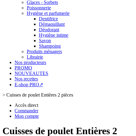
Glaces - Sorbets
Poissonnerie
Hygiène et parfumerie
Dentifrice
Démaquillant
Déodorant
Hygiène intime
Savon
Shampoing
Produits ménagers
Librairie
Nos producteurs
PROMO
NOUVEAUTES
Nos recettes
E-shop PRO↗
>
Cuisses de poulet Entières 2 pièces
Accès direct
Commander
Mon compte
Cuisses de poulet Entières 2