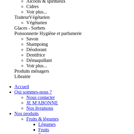
Alcools & spiritueux
Cidres
Voir plus...
Traiteur
Végétarien
Végétarien
Glaces - Sorbets
Poissonnerie
Hygiène et parfumerie
Savon
Shampoing
Déodorant
Dentifrice
Démaquillant
Voir plus...
Produits ménagers
Librairie
Accueil
Qui sommes-nous ?
Nous contacter
JE M'ABONNE
Nos livraisons
Nos produits
Fruits & légumes
Légumes
Fruits