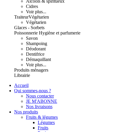
Alcools & spiritueux
Cidres
Voir plus...
Traiteur
Végétarien
Végétarien
Glaces - Sorbets
Poissonnerie
Hygiène et parfumerie
Savon
Shampoing
Déodorant
Dentifrice
Démaquillant
Voir plus...
Produits ménagers
Librairie
Accueil
Qui sommes-nous ?
Nous contacter
JE M'ABONNE
Nos livraisons
Nos produits
Fruits & légumes
Légumes
Fruits