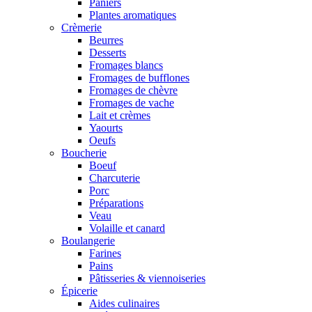
Paniers
Plantes aromatiques
Crèmerie
Beurres
Desserts
Fromages blancs
Fromages de bufflones
Fromages de chèvre
Fromages de vache
Lait et crèmes
Yaourts
Oeufs
Boucherie
Boeuf
Charcuterie
Porc
Préparations
Veau
Volaille et canard
Boulangerie
Farines
Pains
Pâtisseries & viennoiseries
Épicerie
Aides culinaires