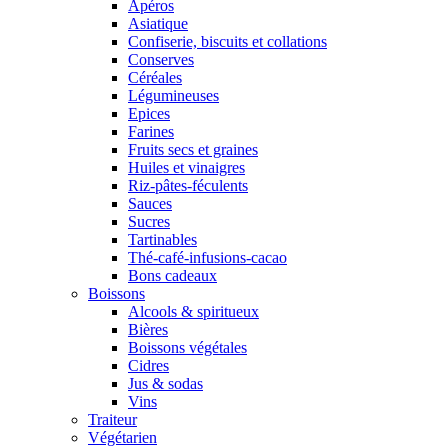
Apéros
Asiatique
Confiserie, biscuits et collations
Conserves
Céréales
Légumineuses
Epices
Farines
Fruits secs et graines
Huiles et vinaigres
Riz-pâtes-féculents
Sauces
Sucres
Tartinables
Thé-café-infusions-cacao
Bons cadeaux
Boissons
Alcools & spiritueux
Bières
Boissons végétales
Cidres
Jus & sodas
Vins
Traiteur
Végétarien