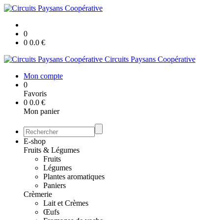
0
0
0.0
€
Circuits Paysans Coopérative
Mon compte
0
Favoris
0
0.0
€
Mon panier
E-shop
Fruits & Légumes
Fruits
Légumes
Plantes aromatiques
Paniers
Crèmerie
Lait et Crèmes
Œufs