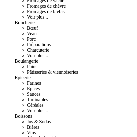
Fromages de vache
Fromages de chèvre
Fromages de brebis
Voir plus...
Boucherie
Bœuf
Veau
Porc
Préparations
Charcuterie
Voir plus...
Boulangerie
Pains
Pâtisseries & viennoiseries
Epicerie
Farines
Epices
Sauces
Tartinables
Céréales
Voir plus...
Boissons
Jus & Sodas
Bières
Vins