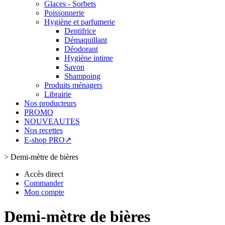
Glaces - Sorbets
Poissonnerie
Hygiène et parfumerie
Dentifrice
Démaquillant
Déodorant
Hygiène intime
Savon
Shampoing
Produits ménagers
Librairie
Nos producteurs
PROMO
NOUVEAUTES
Nos recettes
E-shop PRO↗
>
Demi-mètre de bières
Accès direct
Commander
Mon compte
Demi-mètre de bières