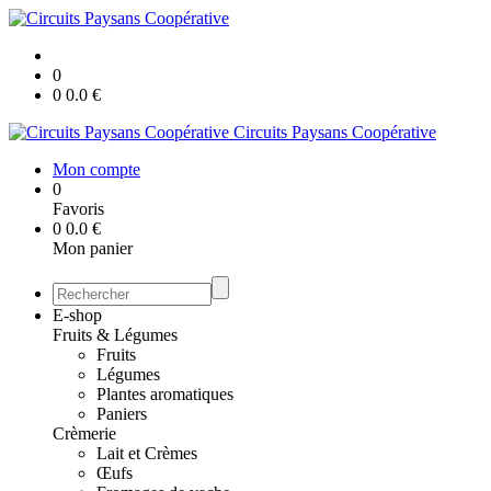
0
0
0.0
€
Circuits Paysans Coopérative
Mon compte
0
Favoris
0
0.0
€
Mon panier
E-shop
Fruits & Légumes
Fruits
Légumes
Plantes aromatiques
Paniers
Crèmerie
Lait et Crèmes
Œufs