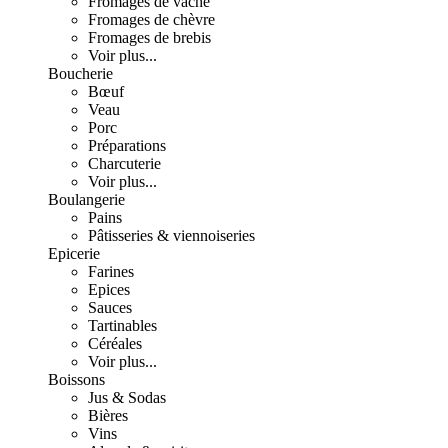
Fromages de vache
Fromages de chèvre
Fromages de brebis
Voir plus...
Boucherie
Bœuf
Veau
Porc
Préparations
Charcuterie
Voir plus...
Boulangerie
Pains
Pâtisseries & viennoiseries
Epicerie
Farines
Epices
Sauces
Tartinables
Céréales
Voir plus...
Boissons
Jus & Sodas
Bières
Vins