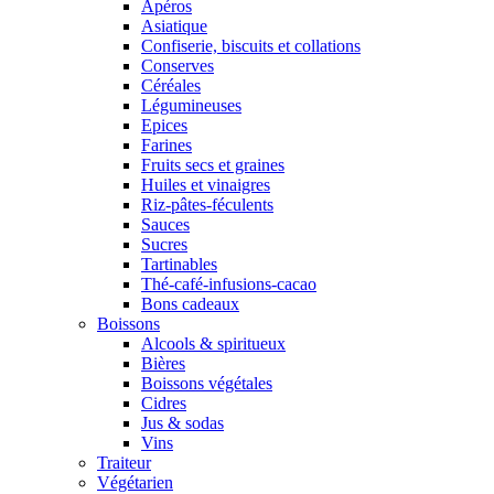
Apéros
Asiatique
Confiserie, biscuits et collations
Conserves
Céréales
Légumineuses
Epices
Farines
Fruits secs et graines
Huiles et vinaigres
Riz-pâtes-féculents
Sauces
Sucres
Tartinables
Thé-café-infusions-cacao
Bons cadeaux
Boissons
Alcools & spiritueux
Bières
Boissons végétales
Cidres
Jus & sodas
Vins
Traiteur
Végétarien