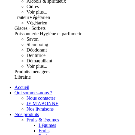
Alcools & spiritueux
Cidres
Voir plus...
Traiteur
Végétarien
Végétarien
Glaces - Sorbets
Poissonnerie
Hygiène et parfumerie
Savon
Shampoing
Déodorant
Dentifrice
Démaquillant
Voir plus...
Produits ménagers
Librairie
Accueil
Qui sommes-nous ?
Nous contacter
JE M'ABONNE
Nos livraisons
Nos produits
Fruits & légumes
Légumes
Fruits