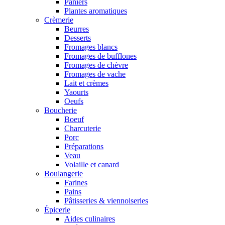
Paniers
Plantes aromatiques
Crèmerie
Beurres
Desserts
Fromages blancs
Fromages de bufflones
Fromages de chèvre
Fromages de vache
Lait et crèmes
Yaourts
Oeufs
Boucherie
Boeuf
Charcuterie
Porc
Préparations
Veau
Volaille et canard
Boulangerie
Farines
Pains
Pâtisseries & viennoiseries
Épicerie
Aides culinaires