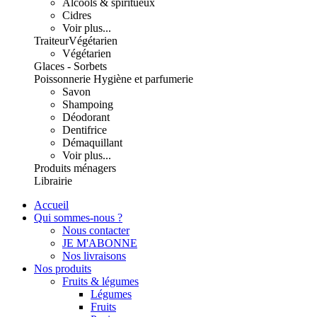
Alcools & spiritueux
Cidres
Voir plus...
Traiteur
Végétarien
Végétarien
Glaces - Sorbets
Poissonnerie
Hygiène et parfumerie
Savon
Shampoing
Déodorant
Dentifrice
Démaquillant
Voir plus...
Produits ménagers
Librairie
Accueil
Qui sommes-nous ?
Nous contacter
JE M'ABONNE
Nos livraisons
Nos produits
Fruits & légumes
Légumes
Fruits