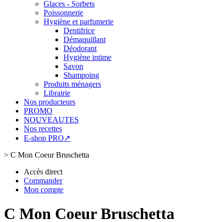
Glaces - Sorbets
Poissonnerie
Hygiène et parfumerie
Dentifrice
Démaquillant
Déodorant
Hygiène intime
Savon
Shampoing
Produits ménagers
Librairie
Nos producteurs
PROMO
NOUVEAUTES
Nos recettes
E-shop PRO↗
>
C Mon Coeur Bruschetta
Accès direct
Commander
Mon compte
C Mon Coeur Bruschetta