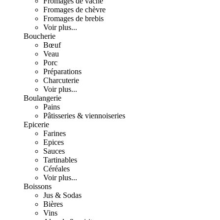
Fromages de vache
Fromages de chèvre
Fromages de brebis
Voir plus...
Boucherie
Bœuf
Veau
Porc
Préparations
Charcuterie
Voir plus...
Boulangerie
Pains
Pâtisseries & viennoiseries
Epicerie
Farines
Epices
Sauces
Tartinables
Céréales
Voir plus...
Boissons
Jus & Sodas
Bières
Vins