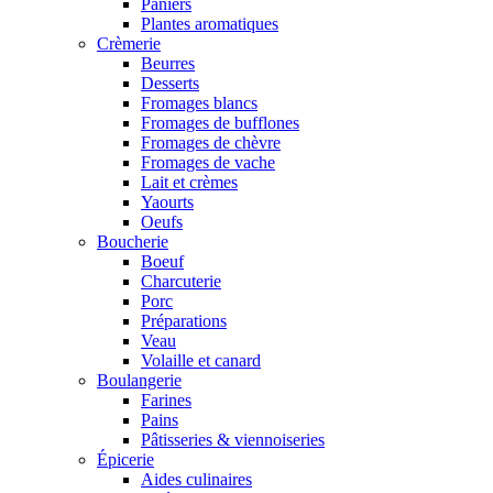
Paniers
Plantes aromatiques
Crèmerie
Beurres
Desserts
Fromages blancs
Fromages de bufflones
Fromages de chèvre
Fromages de vache
Lait et crèmes
Yaourts
Oeufs
Boucherie
Boeuf
Charcuterie
Porc
Préparations
Veau
Volaille et canard
Boulangerie
Farines
Pains
Pâtisseries & viennoiseries
Épicerie
Aides culinaires