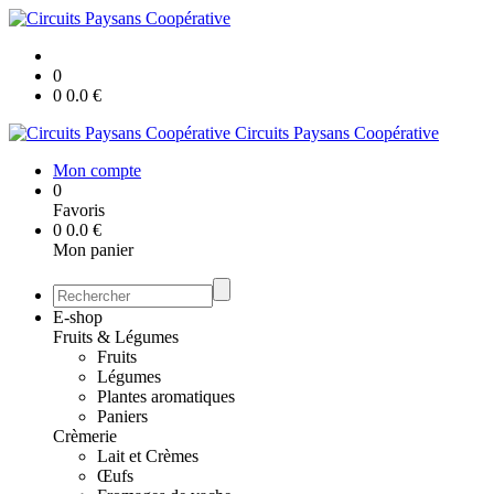
0
0
0.0
€
Circuits Paysans Coopérative
Mon compte
0
Favoris
0
0.0
€
Mon panier
E-shop
Fruits & Légumes
Fruits
Légumes
Plantes aromatiques
Paniers
Crèmerie
Lait et Crèmes
Œufs