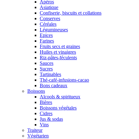
Apéros
Asiatique
Confiserie, biscuits et collations
Conserves
Céréales
Légumineuses
Epices
Farines
Fruits secs et graines
Huiles et vinaigres
Riz-pâtes-féculents
Sauces
Sucres
Tartinables
Thé-café-infusions-cacao
Bons cadeaux
Boissons
Alcools & spiritueux
Bières
Boissons végétales
Cidres
Jus & sodas
Vins
Traiteur
Végétarien