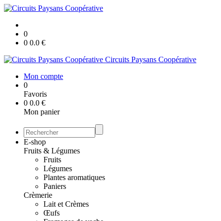
0
0
0.0
€
Circuits Paysans Coopérative
Mon compte
0
Favoris
0
0.0
€
Mon panier
E-shop
Fruits & Légumes
Fruits
Légumes
Plantes aromatiques
Paniers
Crèmerie
Lait et Crèmes
Œufs