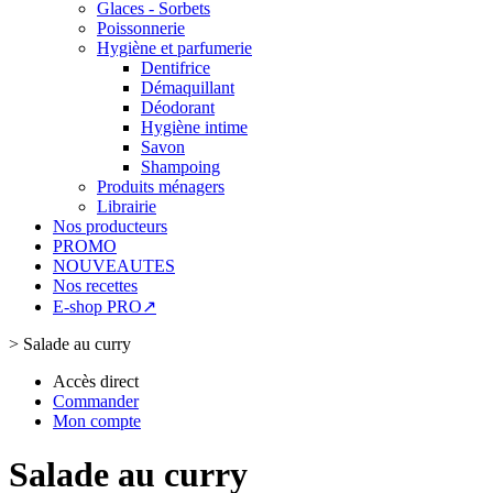
Glaces - Sorbets
Poissonnerie
Hygiène et parfumerie
Dentifrice
Démaquillant
Déodorant
Hygiène intime
Savon
Shampoing
Produits ménagers
Librairie
Nos producteurs
PROMO
NOUVEAUTES
Nos recettes
E-shop PRO↗
>
Salade au curry
Accès direct
Commander
Mon compte
Salade au curry