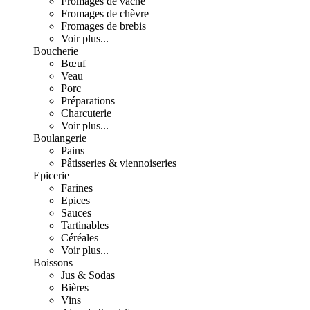
Fromages de vache
Fromages de chèvre
Fromages de brebis
Voir plus...
Boucherie
Bœuf
Veau
Porc
Préparations
Charcuterie
Voir plus...
Boulangerie
Pains
Pâtisseries & viennoiseries
Epicerie
Farines
Epices
Sauces
Tartinables
Céréales
Voir plus...
Boissons
Jus & Sodas
Bières
Vins