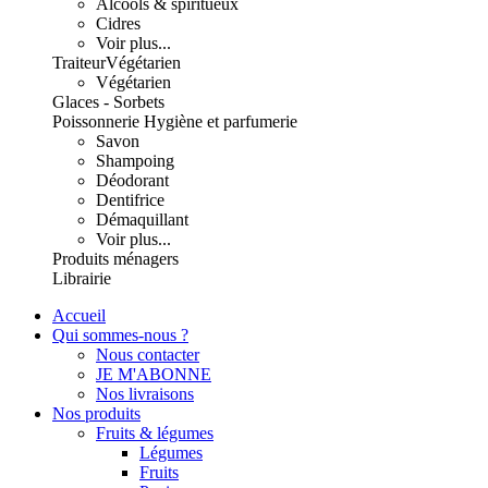
Alcools & spiritueux
Cidres
Voir plus...
Traiteur
Végétarien
Végétarien
Glaces - Sorbets
Poissonnerie
Hygiène et parfumerie
Savon
Shampoing
Déodorant
Dentifrice
Démaquillant
Voir plus...
Produits ménagers
Librairie
Accueil
Qui sommes-nous ?
Nous contacter
JE M'ABONNE
Nos livraisons
Nos produits
Fruits & légumes
Légumes
Fruits