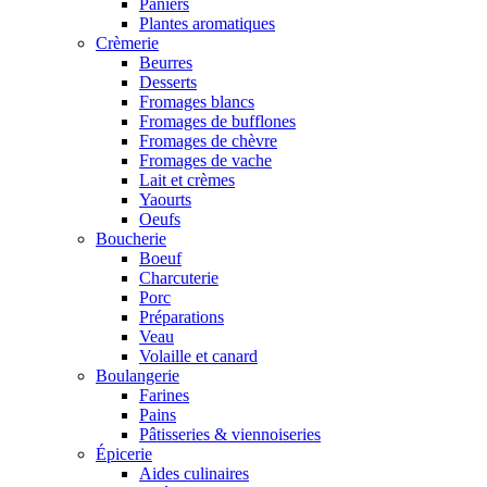
Paniers
Plantes aromatiques
Crèmerie
Beurres
Desserts
Fromages blancs
Fromages de bufflones
Fromages de chèvre
Fromages de vache
Lait et crèmes
Yaourts
Oeufs
Boucherie
Boeuf
Charcuterie
Porc
Préparations
Veau
Volaille et canard
Boulangerie
Farines
Pains
Pâtisseries & viennoiseries
Épicerie
Aides culinaires