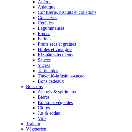
Apéros
Asiatique
Confiserie, biscuits et collations
Conserves
Céréales
Légumineuses
Epices
Farines
Fruits secs et graines
Huiles et vinaigres
Riz-pâtes-féculents
Sauces
Sucres
Tartinables
Thé-café-infusions-cacao
Bons cadeaux
Boissons
Alcools & spiritueux
Bières
Boissons végétales
Cidres
Jus & sodas
Vins
Traiteur
Végétarien