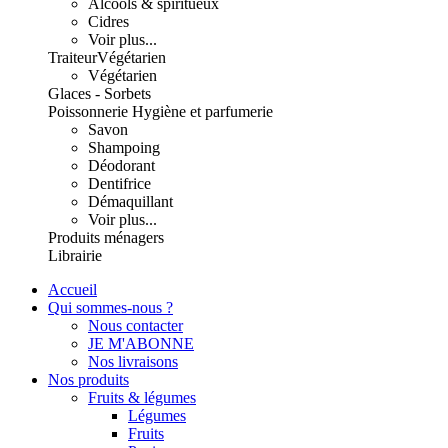
Alcools & spiritueux
Cidres
Voir plus...
Traiteur
Végétarien
Végétarien
Glaces - Sorbets
Poissonnerie
Hygiène et parfumerie
Savon
Shampoing
Déodorant
Dentifrice
Démaquillant
Voir plus...
Produits ménagers
Librairie
Accueil
Qui sommes-nous ?
Nous contacter
JE M'ABONNE
Nos livraisons
Nos produits
Fruits & légumes
Légumes
Fruits