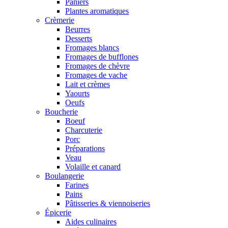
Paniers
Plantes aromatiques
Crèmerie
Beurres
Desserts
Fromages blancs
Fromages de bufflones
Fromages de chèvre
Fromages de vache
Lait et crèmes
Yaourts
Oeufs
Boucherie
Boeuf
Charcuterie
Porc
Préparations
Veau
Volaille et canard
Boulangerie
Farines
Pains
Pâtisseries & viennoiseries
Épicerie
Aides culinaires