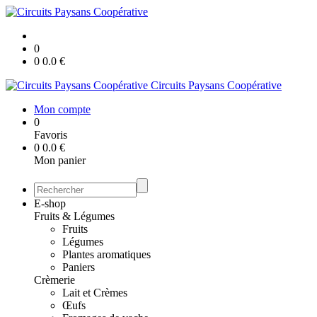
0
0
0.0
€
Circuits Paysans Coopérative
Mon compte
0
Favoris
0
0.0
€
Mon panier
E-shop
Fruits & Légumes
Fruits
Légumes
Plantes aromatiques
Paniers
Crèmerie
Lait et Crèmes
Œufs