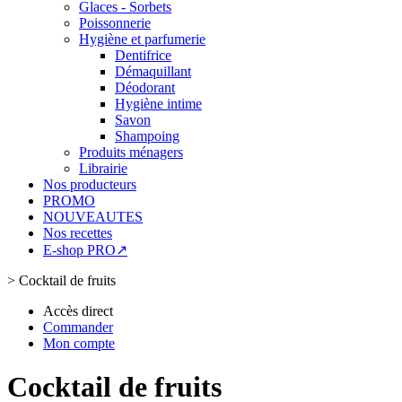
Glaces - Sorbets
Poissonnerie
Hygiène et parfumerie
Dentifrice
Démaquillant
Déodorant
Hygiène intime
Savon
Shampoing
Produits ménagers
Librairie
Nos producteurs
PROMO
NOUVEAUTES
Nos recettes
E-shop PRO↗
>
Cocktail de fruits
Accès direct
Commander
Mon compte
Cocktail de fruits