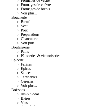
Fromages de vache
Fromages de chèvre
Fromages de brebis
Voir plus...
Boucherie
Bœuf
Veau
Porc
Préparations
Charcuterie
Voir plus...
Boulangerie
Pains
Pâtisseries & viennoiseries
Epicerie
Farines
Epices
Sauces
Tartinables
Céréales
Voir plus...
Boissons
Jus & Sodas
Bières
Vins