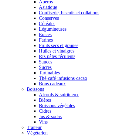
Apéros
Asiatique
Confiserie, biscuits et collations
Conserves
Céréales
Légumineuses
Epices
Farines
Fruits secs et graines
Huiles et vinaigres
Riz-pâtes-féculents
Sauces
Sucres
Tartinables
Thé-café-infusions-cacao
Bons cadeaux
Boissons
Alcools & spiritueux
Bières
Boissons végétales
Cidres
Jus & sodas
Vins
Traiteur
Végétarien