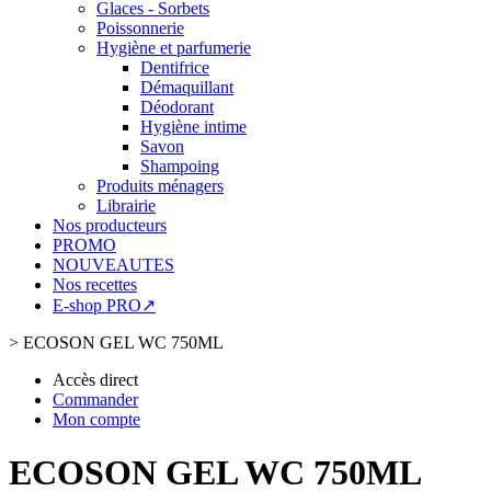
Glaces - Sorbets
Poissonnerie
Hygiène et parfumerie
Dentifrice
Démaquillant
Déodorant
Hygiène intime
Savon
Shampoing
Produits ménagers
Librairie
Nos producteurs
PROMO
NOUVEAUTES
Nos recettes
E-shop PRO↗
>
ECOSON GEL WC 750ML
Accès direct
Commander
Mon compte
ECOSON GEL WC 750ML