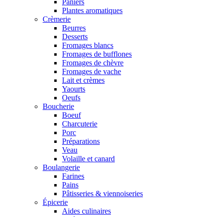
Paniers
Plantes aromatiques
Crèmerie
Beurres
Desserts
Fromages blancs
Fromages de bufflones
Fromages de chèvre
Fromages de vache
Lait et crèmes
Yaourts
Oeufs
Boucherie
Boeuf
Charcuterie
Porc
Préparations
Veau
Volaille et canard
Boulangerie
Farines
Pains
Pâtisseries & viennoiseries
Épicerie
Aides culinaires