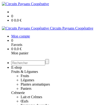
0
0
0.0
€
Circuits Paysans Coopérative
Mon compte
0
Favoris
0
0.0
€
Mon panier
E-shop
Fruits & Légumes
Fruits
Légumes
Plantes aromatiques
Paniers
Crèmerie
Lait et Crèmes
Œufs