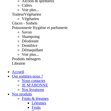
Alcools & spiritueux
Cidres
Voir plus...
Traiteur
Végétarien
Végétarien
Glaces - Sorbets
Poissonnerie
Hygiène et parfumerie
Savon
Shampoing
Déodorant
Dentifrice
Démaquillant
Voir plus...
Produits ménagers
Librairie
Accueil
Qui sommes-nous ?
Nous contacter
JE M'ABONNE
Nos livraisons
Nos produits
Fruits & légumes
Légumes
Fruits