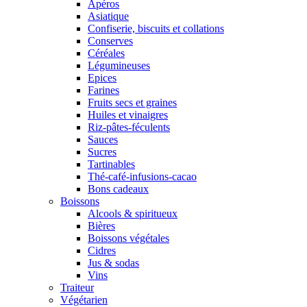
Apéros
Asiatique
Confiserie, biscuits et collations
Conserves
Céréales
Légumineuses
Epices
Farines
Fruits secs et graines
Huiles et vinaigres
Riz-pâtes-féculents
Sauces
Sucres
Tartinables
Thé-café-infusions-cacao
Bons cadeaux
Boissons
Alcools & spiritueux
Bières
Boissons végétales
Cidres
Jus & sodas
Vins
Traiteur
Végétarien