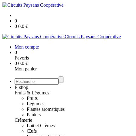
0
0
0.0
€
Circuits Paysans Coopérative
Mon compte
0
Favoris
0
0.0
€
Mon panier
E-shop
Fruits & Légumes
Fruits
Légumes
Plantes aromatiques
Paniers
Crèmerie
Lait et Crèmes
Œufs