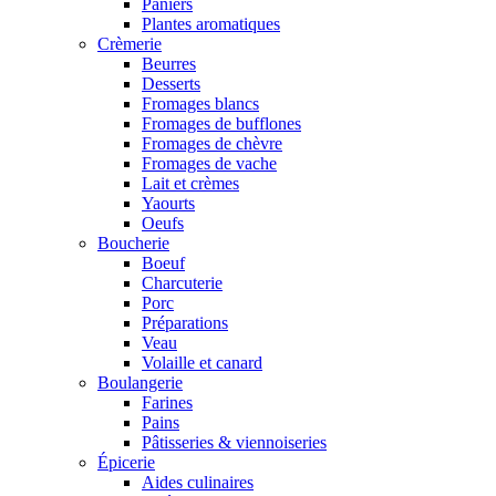
Paniers
Plantes aromatiques
Crèmerie
Beurres
Desserts
Fromages blancs
Fromages de bufflones
Fromages de chèvre
Fromages de vache
Lait et crèmes
Yaourts
Oeufs
Boucherie
Boeuf
Charcuterie
Porc
Préparations
Veau
Volaille et canard
Boulangerie
Farines
Pains
Pâtisseries & viennoiseries
Épicerie
Aides culinaires