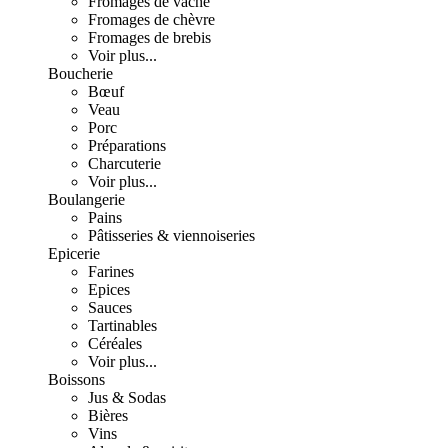
Fromages de vache
Fromages de chèvre
Fromages de brebis
Voir plus...
Boucherie
Bœuf
Veau
Porc
Préparations
Charcuterie
Voir plus...
Boulangerie
Pains
Pâtisseries & viennoiseries
Epicerie
Farines
Epices
Sauces
Tartinables
Céréales
Voir plus...
Boissons
Jus & Sodas
Bières
Vins