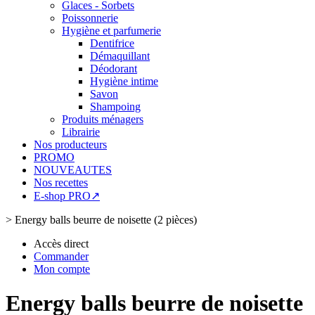
Glaces - Sorbets
Poissonnerie
Hygiène et parfumerie
Dentifrice
Démaquillant
Déodorant
Hygiène intime
Savon
Shampoing
Produits ménagers
Librairie
Nos producteurs
PROMO
NOUVEAUTES
Nos recettes
E-shop PRO↗
>
Energy balls beurre de noisette (2 pièces)
Accès direct
Commander
Mon compte
Energy balls beurre de noisette