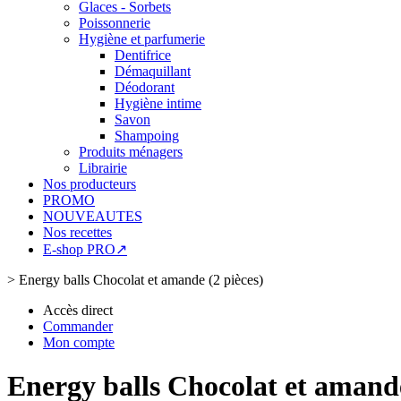
Glaces - Sorbets
Poissonnerie
Hygiène et parfumerie
Dentifrice
Démaquillant
Déodorant
Hygiène intime
Savon
Shampoing
Produits ménagers
Librairie
Nos producteurs
PROMO
NOUVEAUTES
Nos recettes
E-shop PRO↗
>
Energy balls Chocolat et amande (2 pièces)
Accès direct
Commander
Mon compte
Energy balls Chocolat et amande