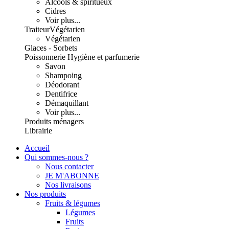
Alcools & spiritueux
Cidres
Voir plus...
Traiteur
Végétarien
Végétarien
Glaces - Sorbets
Poissonnerie
Hygiène et parfumerie
Savon
Shampoing
Déodorant
Dentifrice
Démaquillant
Voir plus...
Produits ménagers
Librairie
Accueil
Qui sommes-nous ?
Nous contacter
JE M'ABONNE
Nos livraisons
Nos produits
Fruits & légumes
Légumes
Fruits