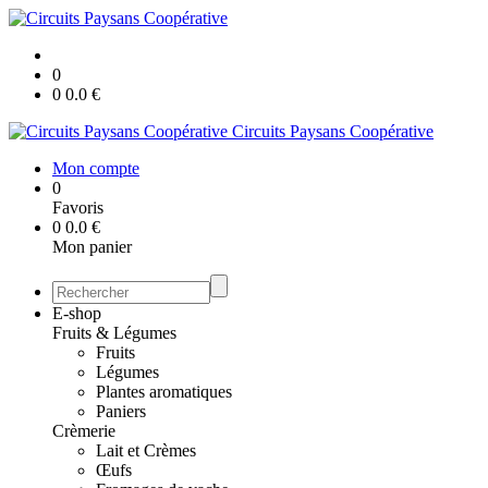
0
0
0.0
€
Circuits Paysans Coopérative
Mon compte
0
Favoris
0
0.0
€
Mon panier
E-shop
Fruits & Légumes
Fruits
Légumes
Plantes aromatiques
Paniers
Crèmerie
Lait et Crèmes
Œufs