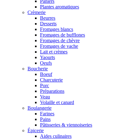
Paniers
Plantes aromatiques
Crèmerie
Beurres
Desserts
Fromages blancs
Fromages de bufflones
Fromages de chèvre
Fromages de vache
Lait et crèmes
Yaourts
Oeufs
Boucherie
Boeuf
Charcuterie
Porc
Préparations
Veau
Volaille et canard
Boulangerie
Farines
Pains
Pâtisseries & viennoiseries
Épicerie
Aides culinaires