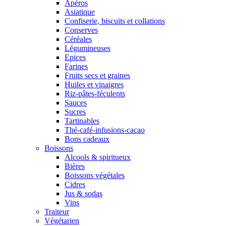
Apéros
Asiatique
Confiserie, biscuits et collations
Conserves
Céréales
Légumineuses
Epices
Farines
Fruits secs et graines
Huiles et vinaigres
Riz-pâtes-féculents
Sauces
Sucres
Tartinables
Thé-café-infusions-cacao
Bons cadeaux
Boissons
Alcools & spiritueux
Bières
Boissons végétales
Cidres
Jus & sodas
Vins
Traiteur
Végétarien