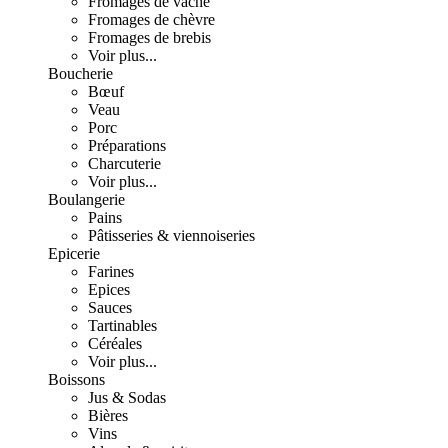
Fromages de vache
Fromages de chèvre
Fromages de brebis
Voir plus...
Boucherie
Bœuf
Veau
Porc
Préparations
Charcuterie
Voir plus...
Boulangerie
Pains
Pâtisseries & viennoiseries
Epicerie
Farines
Epices
Sauces
Tartinables
Céréales
Voir plus...
Boissons
Jus & Sodas
Bières
Vins