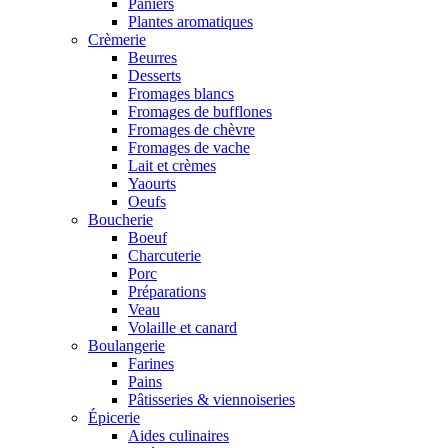
Paniers
Plantes aromatiques
Crèmerie
Beurres
Desserts
Fromages blancs
Fromages de bufflones
Fromages de chèvre
Fromages de vache
Lait et crèmes
Yaourts
Oeufs
Boucherie
Boeuf
Charcuterie
Porc
Préparations
Veau
Volaille et canard
Boulangerie
Farines
Pains
Pâtisseries & viennoiseries
Épicerie
Aides culinaires