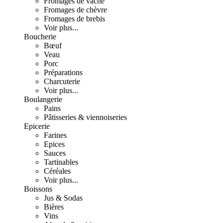
Fromages de vache
Fromages de chèvre
Fromages de brebis
Voir plus...
Boucherie
Bœuf
Veau
Porc
Préparations
Charcuterie
Voir plus...
Boulangerie
Pains
Pâtisseries & viennoiseries
Epicerie
Farines
Epices
Sauces
Tartinables
Céréales
Voir plus...
Boissons
Jus & Sodas
Bières
Vins