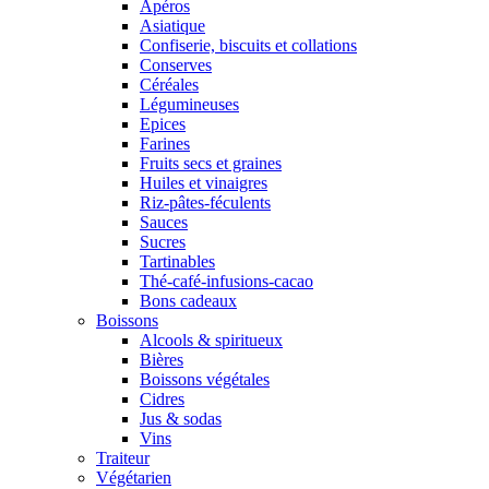
Apéros
Asiatique
Confiserie, biscuits et collations
Conserves
Céréales
Légumineuses
Epices
Farines
Fruits secs et graines
Huiles et vinaigres
Riz-pâtes-féculents
Sauces
Sucres
Tartinables
Thé-café-infusions-cacao
Bons cadeaux
Boissons
Alcools & spiritueux
Bières
Boissons végétales
Cidres
Jus & sodas
Vins
Traiteur
Végétarien