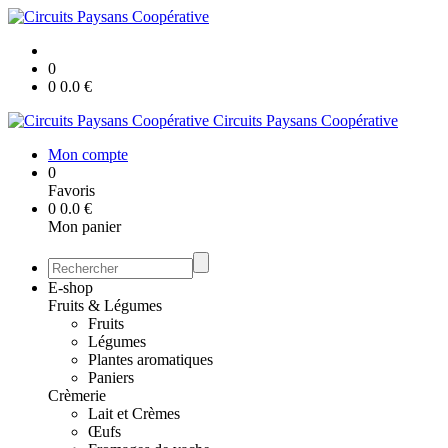
0
0
0.0
€
Circuits Paysans Coopérative
Mon compte
0
Favoris
0
0.0
€
Mon panier
E-shop
Fruits & Légumes
Fruits
Légumes
Plantes aromatiques
Paniers
Crèmerie
Lait et Crèmes
Œufs