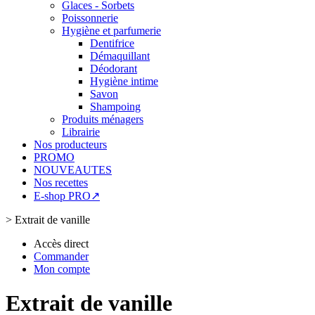
Glaces - Sorbets
Poissonnerie
Hygiène et parfumerie
Dentifrice
Démaquillant
Déodorant
Hygiène intime
Savon
Shampoing
Produits ménagers
Librairie
Nos producteurs
PROMO
NOUVEAUTES
Nos recettes
E-shop PRO↗
>
Extrait de vanille
Accès direct
Commander
Mon compte
Extrait de vanille