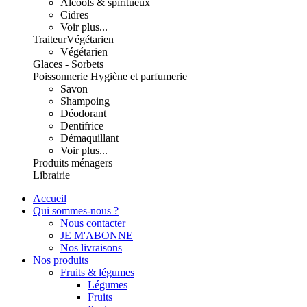
Alcools & spiritueux
Cidres
Voir plus...
Traiteur
Végétarien
Végétarien
Glaces - Sorbets
Poissonnerie
Hygiène et parfumerie
Savon
Shampoing
Déodorant
Dentifrice
Démaquillant
Voir plus...
Produits ménagers
Librairie
Accueil
Qui sommes-nous ?
Nous contacter
JE M'ABONNE
Nos livraisons
Nos produits
Fruits & légumes
Légumes
Fruits