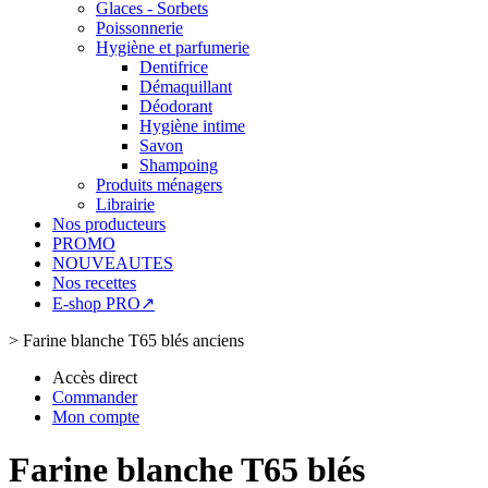
Glaces - Sorbets
Poissonnerie
Hygiène et parfumerie
Dentifrice
Démaquillant
Déodorant
Hygiène intime
Savon
Shampoing
Produits ménagers
Librairie
Nos producteurs
PROMO
NOUVEAUTES
Nos recettes
E-shop PRO↗
>
Farine blanche T65 blés anciens
Accès direct
Commander
Mon compte
Farine blanche T65 blés