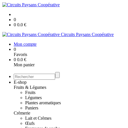
0
0
0.0
€
Circuits Paysans Coopérative
Mon compte
0
Favoris
0
0.0
€
Mon panier
E-shop
Fruits & Légumes
Fruits
Légumes
Plantes aromatiques
Paniers
Crèmerie
Lait et Crèmes
Œufs