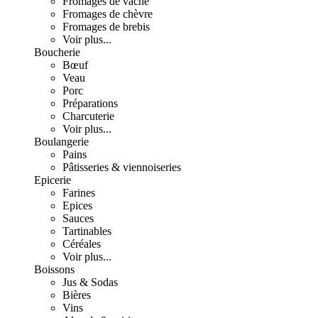
Fromages de vache
Fromages de chèvre
Fromages de brebis
Voir plus...
Boucherie
Bœuf
Veau
Porc
Préparations
Charcuterie
Voir plus...
Boulangerie
Pains
Pâtisseries & viennoiseries
Epicerie
Farines
Epices
Sauces
Tartinables
Céréales
Voir plus...
Boissons
Jus & Sodas
Bières
Vins