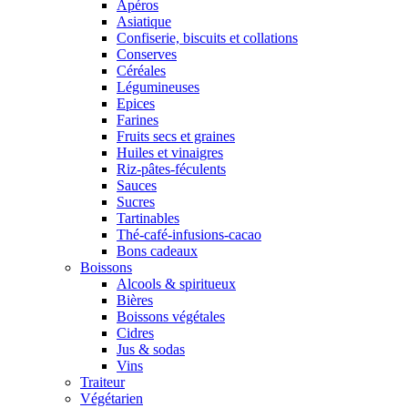
Apéros
Asiatique
Confiserie, biscuits et collations
Conserves
Céréales
Légumineuses
Epices
Farines
Fruits secs et graines
Huiles et vinaigres
Riz-pâtes-féculents
Sauces
Sucres
Tartinables
Thé-café-infusions-cacao
Bons cadeaux
Boissons
Alcools & spiritueux
Bières
Boissons végétales
Cidres
Jus & sodas
Vins
Traiteur
Végétarien