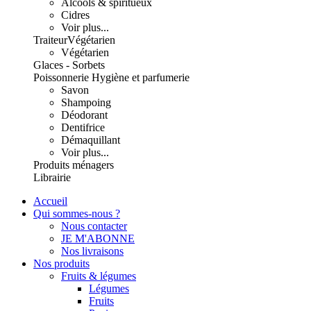
Alcools & spiritueux
Cidres
Voir plus...
Traiteur
Végétarien
Végétarien
Glaces - Sorbets
Poissonnerie
Hygiène et parfumerie
Savon
Shampoing
Déodorant
Dentifrice
Démaquillant
Voir plus...
Produits ménagers
Librairie
Accueil
Qui sommes-nous ?
Nous contacter
JE M'ABONNE
Nos livraisons
Nos produits
Fruits & légumes
Légumes
Fruits