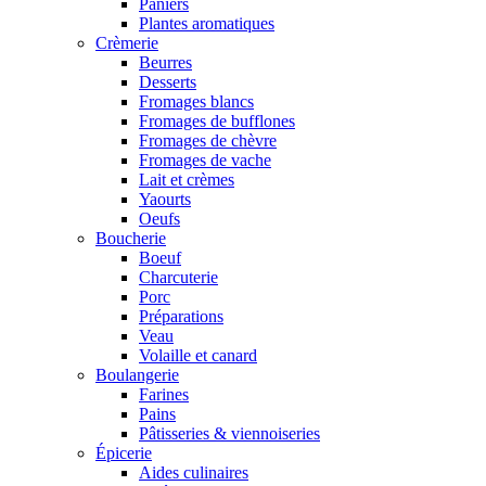
Paniers
Plantes aromatiques
Crèmerie
Beurres
Desserts
Fromages blancs
Fromages de bufflones
Fromages de chèvre
Fromages de vache
Lait et crèmes
Yaourts
Oeufs
Boucherie
Boeuf
Charcuterie
Porc
Préparations
Veau
Volaille et canard
Boulangerie
Farines
Pains
Pâtisseries & viennoiseries
Épicerie
Aides culinaires