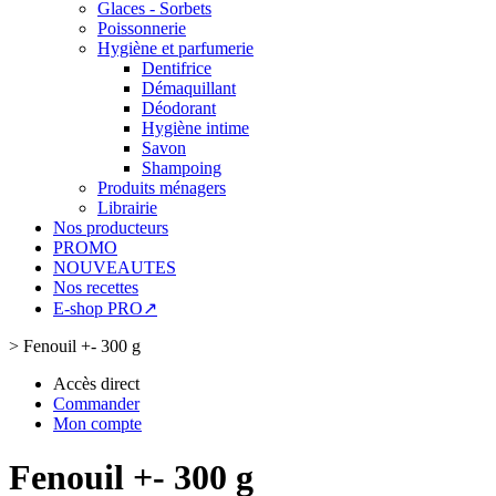
Glaces - Sorbets
Poissonnerie
Hygiène et parfumerie
Dentifrice
Démaquillant
Déodorant
Hygiène intime
Savon
Shampoing
Produits ménagers
Librairie
Nos producteurs
PROMO
NOUVEAUTES
Nos recettes
E-shop PRO↗
>
Fenouil +- 300 g
Accès direct
Commander
Mon compte
Fenouil +- 300 g