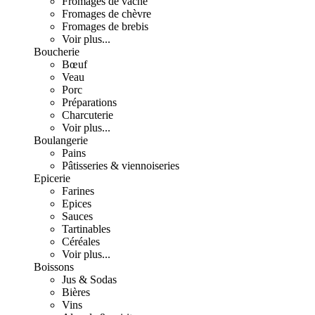
Fromages de vache
Fromages de chèvre
Fromages de brebis
Voir plus...
Boucherie
Bœuf
Veau
Porc
Préparations
Charcuterie
Voir plus...
Boulangerie
Pains
Pâtisseries & viennoiseries
Epicerie
Farines
Epices
Sauces
Tartinables
Céréales
Voir plus...
Boissons
Jus & Sodas
Bières
Vins