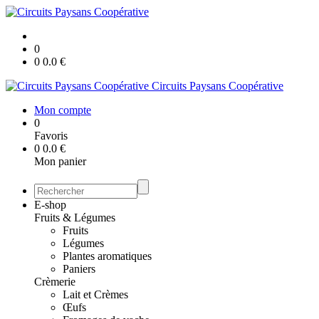
0
0
0.0
€
Circuits Paysans Coopérative
Mon compte
0
Favoris
0
0.0
€
Mon panier
E-shop
Fruits & Légumes
Fruits
Légumes
Plantes aromatiques
Paniers
Crèmerie
Lait et Crèmes
Œufs