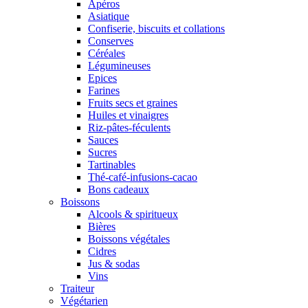
Apéros
Asiatique
Confiserie, biscuits et collations
Conserves
Céréales
Légumineuses
Epices
Farines
Fruits secs et graines
Huiles et vinaigres
Riz-pâtes-féculents
Sauces
Sucres
Tartinables
Thé-café-infusions-cacao
Bons cadeaux
Boissons
Alcools & spiritueux
Bières
Boissons végétales
Cidres
Jus & sodas
Vins
Traiteur
Végétarien