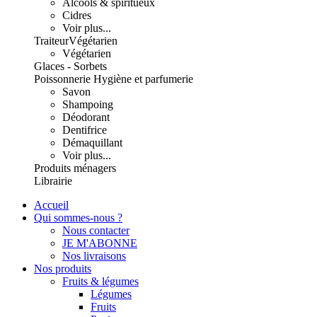
Alcools & spiritueux
Cidres
Voir plus...
Traiteur
Végétarien
Végétarien
Glaces - Sorbets
Poissonnerie
Hygiène et parfumerie
Savon
Shampoing
Déodorant
Dentifrice
Démaquillant
Voir plus...
Produits ménagers
Librairie
Accueil
Qui sommes-nous ?
Nous contacter
JE M'ABONNE
Nos livraisons
Nos produits
Fruits & légumes
Légumes
Fruits