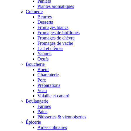
Paniers
Plantes aromatiques
Crèmerie
Beurres
Desserts
Fromages blancs
Fromages de bufflones
Fromages de chèvre
Fromages de vache
Lait et crèmes
Yaourts
Oeufs
Boucherie
Boeuf
Charcuterie
Porc
Préparations
Veau
Volaille et canard
Boulangerie
Farines
Pains
Pâtisseries & viennoiseries
Épicerie
Aides culinaires