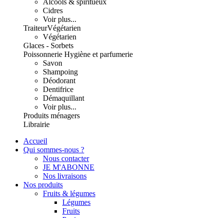
Alcools & spiritueux
Cidres
Voir plus...
Traiteur
Végétarien
Végétarien
Glaces - Sorbets
Poissonnerie
Hygiène et parfumerie
Savon
Shampoing
Déodorant
Dentifrice
Démaquillant
Voir plus...
Produits ménagers
Librairie
Accueil
Qui sommes-nous ?
Nous contacter
JE M'ABONNE
Nos livraisons
Nos produits
Fruits & légumes
Légumes
Fruits