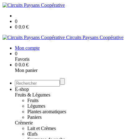
0
0
0.0
€
Circuits Paysans Coopérative
Mon compte
0
Favoris
0
0.0
€
Mon panier
E-shop
Fruits & Légumes
Fruits
Légumes
Plantes aromatiques
Paniers
Crèmerie
Lait et Crèmes
Œufs