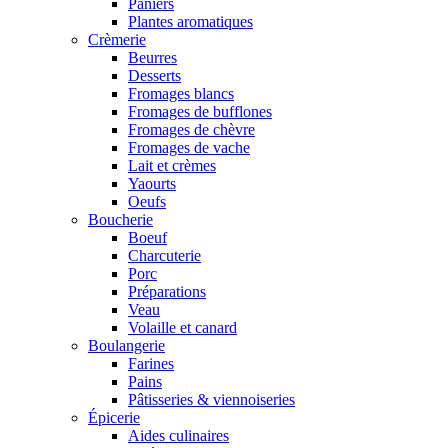
Paniers
Plantes aromatiques
Crèmerie
Beurres
Desserts
Fromages blancs
Fromages de bufflones
Fromages de chèvre
Fromages de vache
Lait et crèmes
Yaourts
Oeufs
Boucherie
Boeuf
Charcuterie
Porc
Préparations
Veau
Volaille et canard
Boulangerie
Farines
Pains
Pâtisseries & viennoiseries
Épicerie
Aides culinaires