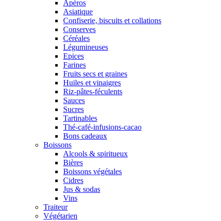
Apéros
Asiatique
Confiserie, biscuits et collations
Conserves
Céréales
Légumineuses
Epices
Farines
Fruits secs et graines
Huiles et vinaigres
Riz-pâtes-féculents
Sauces
Sucres
Tartinables
Thé-café-infusions-cacao
Bons cadeaux
Boissons
Alcools & spiritueux
Bières
Boissons végétales
Cidres
Jus & sodas
Vins
Traiteur
Végétarien