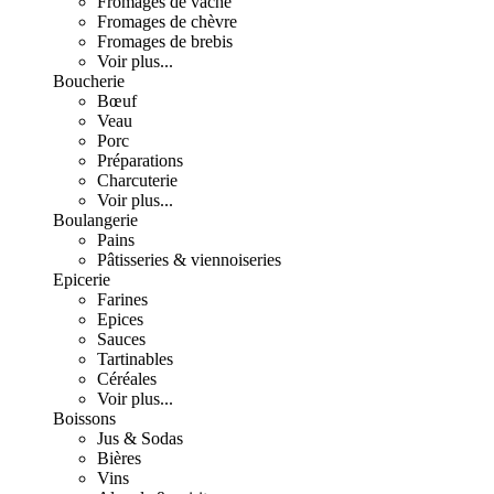
Fromages de vache
Fromages de chèvre
Fromages de brebis
Voir plus...
Boucherie
Bœuf
Veau
Porc
Préparations
Charcuterie
Voir plus...
Boulangerie
Pains
Pâtisseries & viennoiseries
Epicerie
Farines
Epices
Sauces
Tartinables
Céréales
Voir plus...
Boissons
Jus & Sodas
Bières
Vins