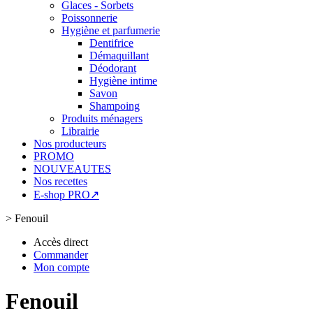
Glaces - Sorbets
Poissonnerie
Hygiène et parfumerie
Dentifrice
Démaquillant
Déodorant
Hygiène intime
Savon
Shampoing
Produits ménagers
Librairie
Nos producteurs
PROMO
NOUVEAUTES
Nos recettes
E-shop PRO↗
>
Fenouil
Accès direct
Commander
Mon compte
Fenouil