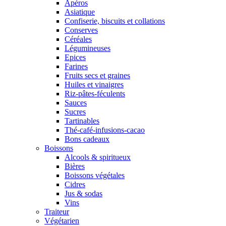
Apéros
Asiatique
Confiserie, biscuits et collations
Conserves
Céréales
Légumineuses
Epices
Farines
Fruits secs et graines
Huiles et vinaigres
Riz-pâtes-féculents
Sauces
Sucres
Tartinables
Thé-café-infusions-cacao
Bons cadeaux
Boissons
Alcools & spiritueux
Bières
Boissons végétales
Cidres
Jus & sodas
Vins
Traiteur
Végétarien