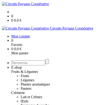
0
0
0.0
€
Circuits Paysans Coopérative
Mon compte
0
Favoris
0
0.0
€
Mon panier
E-shop
Fruits & Légumes
Fruits
Légumes
Plantes aromatiques
Paniers
Crèmerie
Lait et Crèmes
Œufs