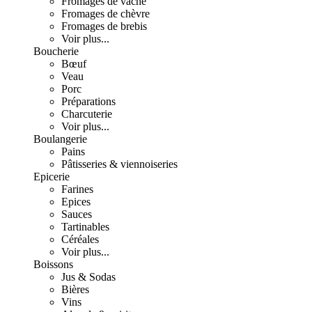
Fromages de vache
Fromages de chèvre
Fromages de brebis
Voir plus...
Boucherie
Bœuf
Veau
Porc
Préparations
Charcuterie
Voir plus...
Boulangerie
Pains
Pâtisseries & viennoiseries
Epicerie
Farines
Epices
Sauces
Tartinables
Céréales
Voir plus...
Boissons
Jus & Sodas
Bières
Vins