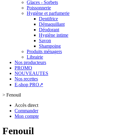
Glaces - Sorbets
Poissonnerie
Hygiène et parfumerie
Dentifrice
Démaquillant
Déodorant
Hygiène intime
Savon
Shampoing
Produits ménagers
Librairie
Nos producteurs
PROMO
NOUVEAUTES
Nos recettes
E-shop PRO↗
>
Fenouil
Accès direct
Commander
Mon compte
Fenouil