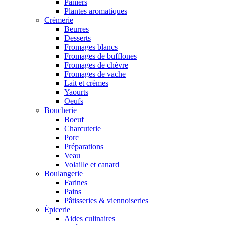
Paniers
Plantes aromatiques
Crèmerie
Beurres
Desserts
Fromages blancs
Fromages de bufflones
Fromages de chèvre
Fromages de vache
Lait et crèmes
Yaourts
Oeufs
Boucherie
Boeuf
Charcuterie
Porc
Préparations
Veau
Volaille et canard
Boulangerie
Farines
Pains
Pâtisseries & viennoiseries
Épicerie
Aides culinaires