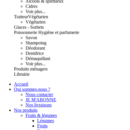
Alcools & spiritueux
Cidres
Voir plus...
Traiteur
Végétarien
Végétarien
Glaces - Sorbets
Poissonnerie
Hygiène et parfumerie
Savon
Shampoing
Déodorant
Dentifrice
Démaquillant
Voir plus...
Produits ménagers
Librairie
Accueil
Qui sommes-nous ?
Nous contacter
JE M'ABONNE
Nos livraisons
Nos produits
Fruits & légumes
Légumes
Fruits