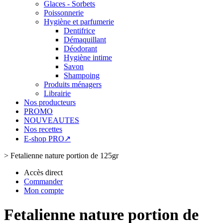
Glaces - Sorbets
Poissonnerie
Hygiène et parfumerie
Dentifrice
Démaquillant
Déodorant
Hygiène intime
Savon
Shampoing
Produits ménagers
Librairie
Nos producteurs
PROMO
NOUVEAUTES
Nos recettes
E-shop PRO↗
>
Fetalienne nature portion de 125gr
Accès direct
Commander
Mon compte
Fetalienne nature portion de