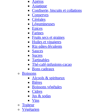
Apéros
Asiatique
Confiserie, biscuits et collations
Conserves
Céréales
Légumineuses
Epices
Farines
Fruits secs et graines
Huiles et vinaigres
Riz-pâtes-féculents
Sauces
Sucres
Tartinables
Thé-café-infusions-cacao
Bons cadeaux
Boissons
Alcools & spiritueux
Bières
Boissons végétales
Cidres
Jus & sodas
Vins
Traiteur
Végétarien