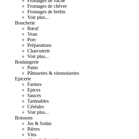
Fromages de vache
Fromages de chèvre
Fromages de brebis
Voir plus...
Boucherie
Bœuf
Veau
Porc
Préparations
Charcuterie
Voir plus...
Boulangerie
Pains
Pâtisseries & viennoiseries
Epicerie
Farines
Epices
Sauces
Tartinables
Céréales
Voir plus...
Boissons
Jus & Sodas
Bières
Vins