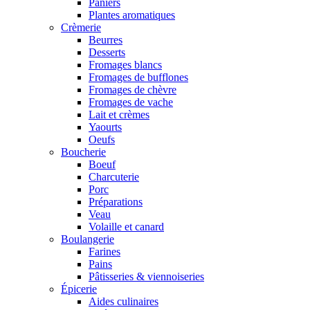
Paniers
Plantes aromatiques
Crèmerie
Beurres
Desserts
Fromages blancs
Fromages de bufflones
Fromages de chèvre
Fromages de vache
Lait et crèmes
Yaourts
Oeufs
Boucherie
Boeuf
Charcuterie
Porc
Préparations
Veau
Volaille et canard
Boulangerie
Farines
Pains
Pâtisseries & viennoiseries
Épicerie
Aides culinaires