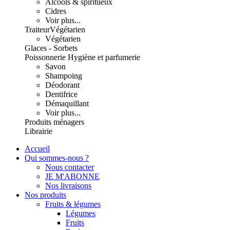
Alcools & spiritueux
Cidres
Voir plus...
Traiteur
Végétarien
Végétarien
Glaces - Sorbets
Poissonnerie
Hygiène et parfumerie
Savon
Shampoing
Déodorant
Dentifrice
Démaquillant
Voir plus...
Produits ménagers
Librairie
Accueil
Qui sommes-nous ?
Nous contacter
JE M'ABONNE
Nos livraisons
Nos produits
Fruits & légumes
Légumes
Fruits