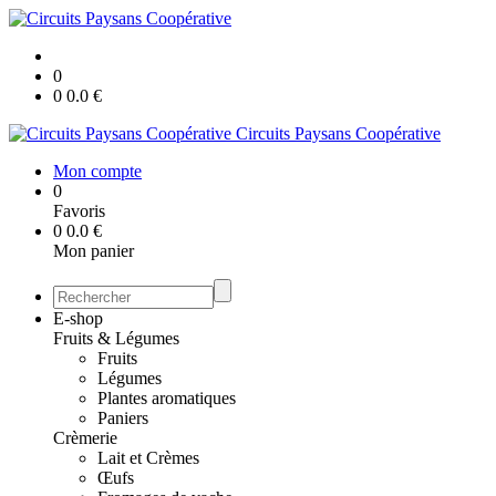
0
0
0.0
€
Circuits Paysans Coopérative
Mon compte
0
Favoris
0
0.0
€
Mon panier
E-shop
Fruits & Légumes
Fruits
Légumes
Plantes aromatiques
Paniers
Crèmerie
Lait et Crèmes
Œufs