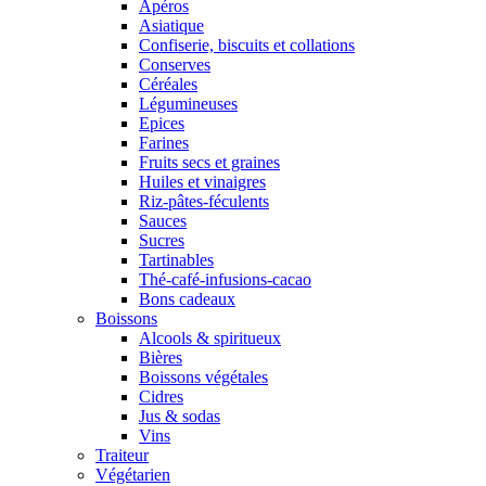
Apéros
Asiatique
Confiserie, biscuits et collations
Conserves
Céréales
Légumineuses
Epices
Farines
Fruits secs et graines
Huiles et vinaigres
Riz-pâtes-féculents
Sauces
Sucres
Tartinables
Thé-café-infusions-cacao
Bons cadeaux
Boissons
Alcools & spiritueux
Bières
Boissons végétales
Cidres
Jus & sodas
Vins
Traiteur
Végétarien