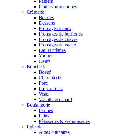
Paniers
Plantes aromatiques
Crèmerie
Beurres
Desserts
Fromages blancs
Fromages de bufflones
Fromages de chèvre
Fromages de vache
Lait et crèmes
Yaourts
Oeufs
Boucherie
Boeuf
Charcuterie
Porc
Préparations
Veau
Volaille et canard
Boulangerie
Farines
Pains
Pâtisseries & viennoiseries
Épicerie
Aides culinaires