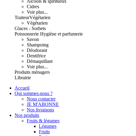
Alcools & spiritueux
Cidres
Voir plus...
Traiteur
Végétarien
Végétarien
Glaces - Sorbets
Poissonnerie
Hygiène et parfumerie
Savon
Shampoing
Déodorant
Dentifrice
Démaquillant
Voir plus...
Produits ménagers
Librairie
Accueil
Qui sommes-nous ?
Nous contacter
JE M'ABONNE
Nos livraisons
Nos produits
Fruits & légumes
Légumes
Fruits