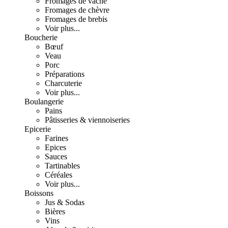
Fromages de vache
Fromages de chèvre
Fromages de brebis
Voir plus...
Boucherie
Bœuf
Veau
Porc
Préparations
Charcuterie
Voir plus...
Boulangerie
Pains
Pâtisseries & viennoiseries
Epicerie
Farines
Epices
Sauces
Tartinables
Céréales
Voir plus...
Boissons
Jus & Sodas
Bières
Vins