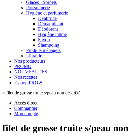
Glaces - Sorbets
Poissonnerie
Hygiène et parfumerie
Dentifrice
Démaquillant
Déodorant
Hygiène intime
Savon
Shampoing
Produits ménagers
Librairie
Nos producteurs
PROMO
NOUVEAUTES
Nos recettes
E-shop PRO↗
>
filet de grosse truite s/peau non désarêté
Accès direct
Commander
Mon compte
filet de grosse truite s/peau non