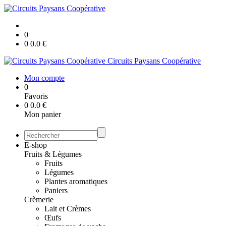
0
0
0.0
€
Circuits Paysans Coopérative
Mon compte
0
Favoris
0
0.0
€
Mon panier
E-shop
Fruits & Légumes
Fruits
Légumes
Plantes aromatiques
Paniers
Crèmerie
Lait et Crèmes
Œufs