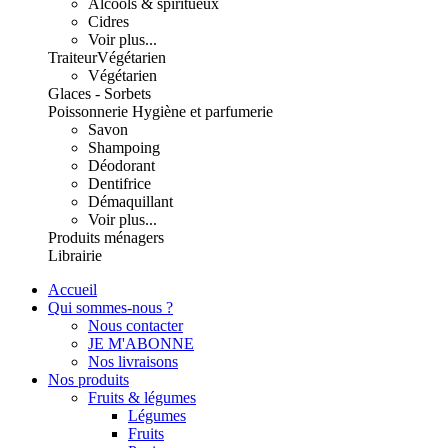
Alcools & spiritueux
Cidres
Voir plus...
Traiteur
Végétarien
Végétarien
Glaces - Sorbets
Poissonnerie
Hygiène et parfumerie
Savon
Shampoing
Déodorant
Dentifrice
Démaquillant
Voir plus...
Produits ménagers
Librairie
Accueil
Qui sommes-nous ?
Nous contacter
JE M'ABONNE
Nos livraisons
Nos produits
Fruits & légumes
Légumes
Fruits