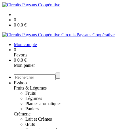
0
0
0.0
€
Circuits Paysans Coopérative
Mon compte
0
Favoris
0
0.0
€
Mon panier
E-shop
Fruits & Légumes
Fruits
Légumes
Plantes aromatiques
Paniers
Crèmerie
Lait et Crèmes
Œufs