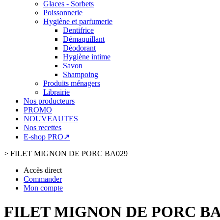
Glaces - Sorbets
Poissonnerie
Hygiène et parfumerie
Dentifrice
Démaquillant
Déodorant
Hygiène intime
Savon
Shampoing
Produits ménagers
Librairie
Nos producteurs
PROMO
NOUVEAUTES
Nos recettes
E-shop PRO↗
>
FILET MIGNON DE PORC BA029
Accès direct
Commander
Mon compte
FILET MIGNON DE PORC BA