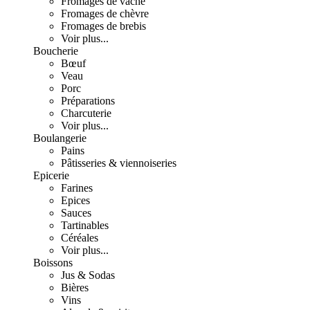
Fromages de vache
Fromages de chèvre
Fromages de brebis
Voir plus...
Boucherie
Bœuf
Veau
Porc
Préparations
Charcuterie
Voir plus...
Boulangerie
Pains
Pâtisseries & viennoiseries
Epicerie
Farines
Epices
Sauces
Tartinables
Céréales
Voir plus...
Boissons
Jus & Sodas
Bières
Vins