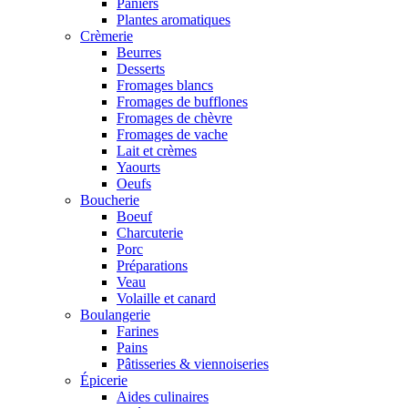
Paniers
Plantes aromatiques
Crèmerie
Beurres
Desserts
Fromages blancs
Fromages de bufflones
Fromages de chèvre
Fromages de vache
Lait et crèmes
Yaourts
Oeufs
Boucherie
Boeuf
Charcuterie
Porc
Préparations
Veau
Volaille et canard
Boulangerie
Farines
Pains
Pâtisseries & viennoiseries
Épicerie
Aides culinaires