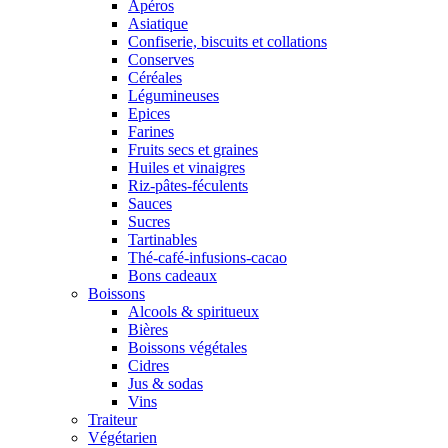
Apéros
Asiatique
Confiserie, biscuits et collations
Conserves
Céréales
Légumineuses
Epices
Farines
Fruits secs et graines
Huiles et vinaigres
Riz-pâtes-féculents
Sauces
Sucres
Tartinables
Thé-café-infusions-cacao
Bons cadeaux
Boissons
Alcools & spiritueux
Bières
Boissons végétales
Cidres
Jus & sodas
Vins
Traiteur
Végétarien