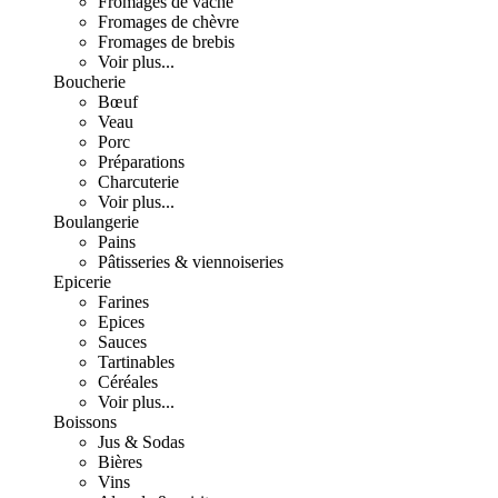
Fromages de vache
Fromages de chèvre
Fromages de brebis
Voir plus...
Boucherie
Bœuf
Veau
Porc
Préparations
Charcuterie
Voir plus...
Boulangerie
Pains
Pâtisseries & viennoiseries
Epicerie
Farines
Epices
Sauces
Tartinables
Céréales
Voir plus...
Boissons
Jus & Sodas
Bières
Vins