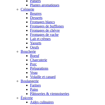
Paniers
Plantes aromatiques
Crèmerie
Beurres
Desserts
Fromages blancs
Fromages de bufflones
Fromages de chèvre
Fromages de vache
Lait et crèmes
Yaourts
Oeufs
Boucherie
Boeuf
Charcuterie
Porc
Préparations
Veau
Volaille et canard
Boulangerie
Farines
Pains
Pâtisseries & viennoiseries
Épicerie
Aides culinaires