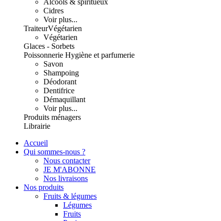
Alcools & spiritueux
Cidres
Voir plus...
Traiteur
Végétarien
Végétarien
Glaces - Sorbets
Poissonnerie
Hygiène et parfumerie
Savon
Shampoing
Déodorant
Dentifrice
Démaquillant
Voir plus...
Produits ménagers
Librairie
Accueil
Qui sommes-nous ?
Nous contacter
JE M'ABONNE
Nos livraisons
Nos produits
Fruits & légumes
Légumes
Fruits