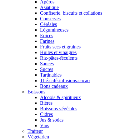
Apéros
Asiatique
Confiserie, biscuits et collations
Conserves
Céréales
Légumineuses
Epices
Farines
Fruits secs et graines
Huiles et vinaigres
Riz-pâtes-féculents
Sauces
Sucres
Tartinables
Thé-café-infusions-cacao
Bons cadeaux
Boissons
Alcools & spiritueux
Bières
Boissons végétales
Cidres
Jus & sodas
Vins
Traiteur
Végétarien