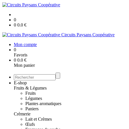
0
0
0.0
€
Circuits Paysans Coopérative
Mon compte
0
Favoris
0
0.0
€
Mon panier
E-shop
Fruits & Légumes
Fruits
Légumes
Plantes aromatiques
Paniers
Crèmerie
Lait et Crèmes
Œufs