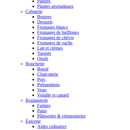
Paniers
Plantes aromatiques
Crèmerie
Beurres
Desserts
Fromages blancs
Fromages de bufflones
Fromages de chèvre
Fromages de vache
Lait et crèmes
Yaourts
Oeufs
Boucherie
Boeuf
Charcuterie
Porc
Préparations
Veau
Volaille et canard
Boulangerie
Farines
Pains
Pâtisseries & viennoiseries
Épicerie
Aides culinaires