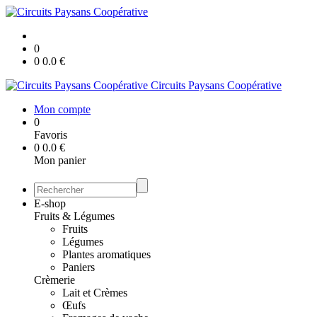
0
0
0.0
€
Circuits Paysans Coopérative
Mon compte
0
Favoris
0
0.0
€
Mon panier
E-shop
Fruits & Légumes
Fruits
Légumes
Plantes aromatiques
Paniers
Crèmerie
Lait et Crèmes
Œufs