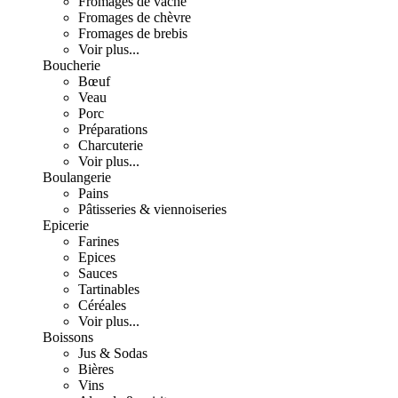
Fromages de vache
Fromages de chèvre
Fromages de brebis
Voir plus...
Boucherie
Bœuf
Veau
Porc
Préparations
Charcuterie
Voir plus...
Boulangerie
Pains
Pâtisseries & viennoiseries
Epicerie
Farines
Epices
Sauces
Tartinables
Céréales
Voir plus...
Boissons
Jus & Sodas
Bières
Vins