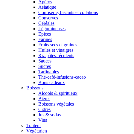
Apéros
Asiatique
Confiserie, biscuits et collations
Conserves
Céréales
Légumineuses
Epices
Farines
Fruits secs et graines
Huiles et vinaigres
Riz-pâtes-féculents
Sauces
Sucres
Tartinables
Thé-café-infusions-cacao
Bons cadeaux
Boissons
Alcools & spiritueux
Bières
Boissons végétales
Cidres
Jus & sodas
Vins
Traiteur
Végétarien