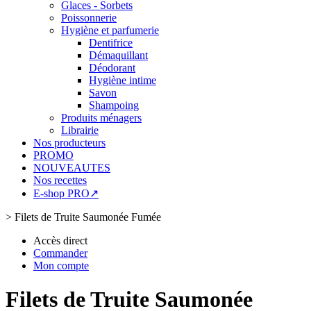
Glaces - Sorbets
Poissonnerie
Hygiène et parfumerie
Dentifrice
Démaquillant
Déodorant
Hygiène intime
Savon
Shampoing
Produits ménagers
Librairie
Nos producteurs
PROMO
NOUVEAUTES
Nos recettes
E-shop PRO↗
>
Filets de Truite Saumonée Fumée
Accès direct
Commander
Mon compte
Filets de Truite Saumonée