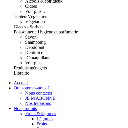
Alcools & spiritueux
Cidres
Voir plus...
Traiteur
Végétarien
Végétarien
Glaces - Sorbets
Poissonnerie
Hygiène et parfumerie
Savon
Shampoing
Déodorant
Dentifrice
Démaquillant
Voir plus...
Produits ménagers
Librairie
Accueil
Qui sommes-nous ?
Nous contacter
JE M'ABONNE
Nos livraisons
Nos produits
Fruits & légumes
Légumes
Fruits