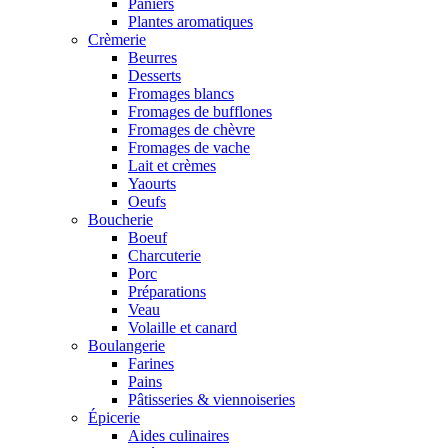
Paniers
Plantes aromatiques
Crèmerie
Beurres
Desserts
Fromages blancs
Fromages de bufflones
Fromages de chèvre
Fromages de vache
Lait et crèmes
Yaourts
Oeufs
Boucherie
Boeuf
Charcuterie
Porc
Préparations
Veau
Volaille et canard
Boulangerie
Farines
Pains
Pâtisseries & viennoiseries
Épicerie
Aides culinaires