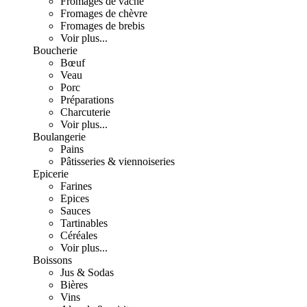
Fromages de vache
Fromages de chèvre
Fromages de brebis
Voir plus...
Boucherie
Bœuf
Veau
Porc
Préparations
Charcuterie
Voir plus...
Boulangerie
Pains
Pâtisseries & viennoiseries
Epicerie
Farines
Epices
Sauces
Tartinables
Céréales
Voir plus...
Boissons
Jus & Sodas
Bières
Vins