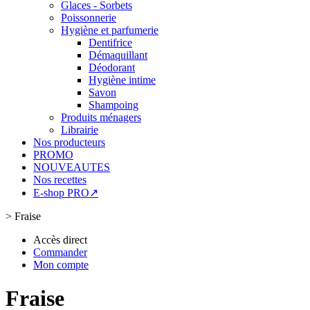
Glaces - Sorbets
Poissonnerie
Hygiène et parfumerie
Dentifrice
Démaquillant
Déodorant
Hygiène intime
Savon
Shampoing
Produits ménagers
Librairie
Nos producteurs
PROMO
NOUVEAUTES
Nos recettes
E-shop PRO↗
>
Fraise
Accès direct
Commander
Mon compte
Fraise