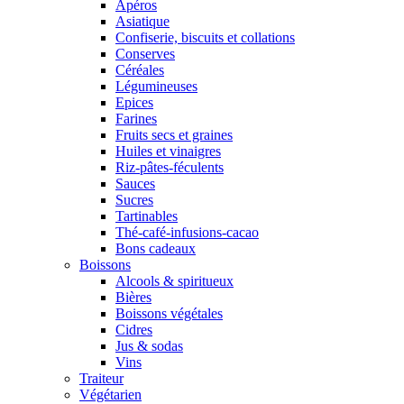
Apéros
Asiatique
Confiserie, biscuits et collations
Conserves
Céréales
Légumineuses
Epices
Farines
Fruits secs et graines
Huiles et vinaigres
Riz-pâtes-féculents
Sauces
Sucres
Tartinables
Thé-café-infusions-cacao
Bons cadeaux
Boissons
Alcools & spiritueux
Bières
Boissons végétales
Cidres
Jus & sodas
Vins
Traiteur
Végétarien