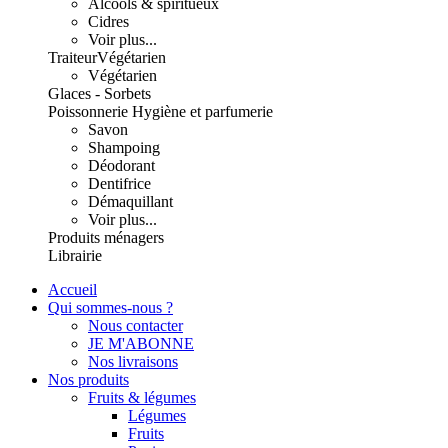
Alcools & spiritueux
Cidres
Voir plus...
Traiteur
Végétarien
Végétarien
Glaces - Sorbets
Poissonnerie
Hygiène et parfumerie
Savon
Shampoing
Déodorant
Dentifrice
Démaquillant
Voir plus...
Produits ménagers
Librairie
Accueil
Qui sommes-nous ?
Nous contacter
JE M'ABONNE
Nos livraisons
Nos produits
Fruits & légumes
Légumes
Fruits