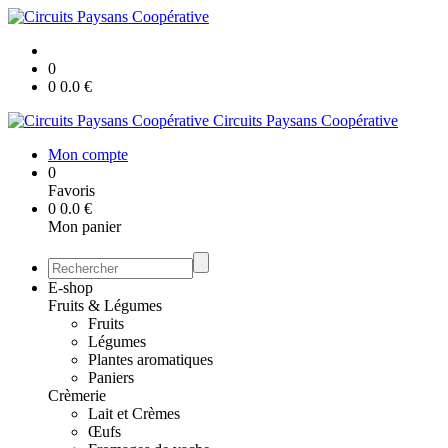
0
0
0.0
€
Circuits Paysans Coopérative
Mon compte
0
Favoris
0
0.0
€
Mon panier
E-shop
Fruits & Légumes
Fruits
Légumes
Plantes aromatiques
Paniers
Crèmerie
Lait et Crèmes
Œufs