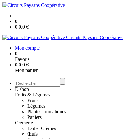
0
0
0.0
€
Circuits Paysans Coopérative
Mon compte
0
Favoris
0
0.0
€
Mon panier
E-shop
Fruits & Légumes
Fruits
Légumes
Plantes aromatiques
Paniers
Crèmerie
Lait et Crèmes
Œufs