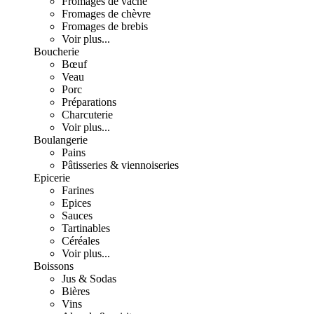
Fromages de vache
Fromages de chèvre
Fromages de brebis
Voir plus...
Boucherie
Bœuf
Veau
Porc
Préparations
Charcuterie
Voir plus...
Boulangerie
Pains
Pâtisseries & viennoiseries
Epicerie
Farines
Epices
Sauces
Tartinables
Céréales
Voir plus...
Boissons
Jus & Sodas
Bières
Vins