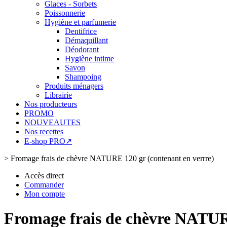
Glaces - Sorbets
Poissonnerie
Hygiène et parfumerie
Dentifrice
Démaquillant
Déodorant
Hygiène intime
Savon
Shampoing
Produits ménagers
Librairie
Nos producteurs
PROMO
NOUVEAUTES
Nos recettes
E-shop PRO↗
>
Fromage frais de chèvre NATURE 120 gr (contenant en verrre)
Accès direct
Commander
Mon compte
Fromage frais de chèvre NATURE