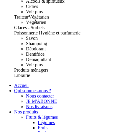
Alcools & spiritueux
Cidres
Voir plus...
Traiteur
Végétarien
Végétarien
Glaces - Sorbets
Poissonnerie
Hygiène et parfumerie
Savon
Shampoing
Déodorant
Dentifrice
Démaquillant
Voir plus...
Produits ménagers
Librairie
Accueil
Qui sommes-nous ?
Nous contacter
JE M'ABONNE
Nos livraisons
Nos produits
Fruits & légumes
Légumes
Fruits