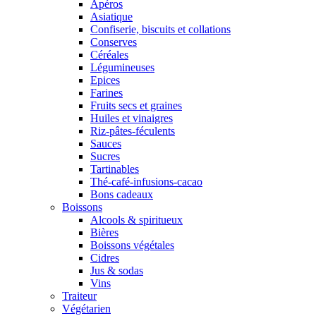
Apéros
Asiatique
Confiserie, biscuits et collations
Conserves
Céréales
Légumineuses
Epices
Farines
Fruits secs et graines
Huiles et vinaigres
Riz-pâtes-féculents
Sauces
Sucres
Tartinables
Thé-café-infusions-cacao
Bons cadeaux
Boissons
Alcools & spiritueux
Bières
Boissons végétales
Cidres
Jus & sodas
Vins
Traiteur
Végétarien