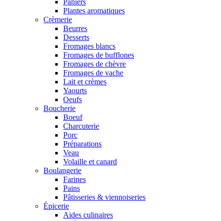
Paniers
Plantes aromatiques
Crèmerie
Beurres
Desserts
Fromages blancs
Fromages de bufflones
Fromages de chèvre
Fromages de vache
Lait et crèmes
Yaourts
Oeufs
Boucherie
Boeuf
Charcuterie
Porc
Préparations
Veau
Volaille et canard
Boulangerie
Farines
Pains
Pâtisseries & viennoiseries
Épicerie
Aides culinaires