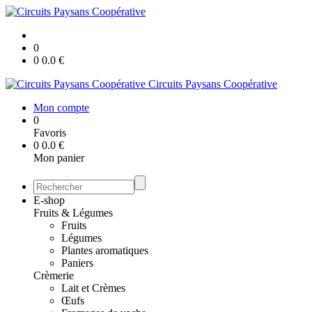
0
0
0.0
€
Circuits Paysans Coopérative
Mon compte
0
Favoris
0
0.0
€
Mon panier
E-shop
Fruits & Légumes
Fruits
Légumes
Plantes aromatiques
Paniers
Crèmerie
Lait et Crèmes
Œufs