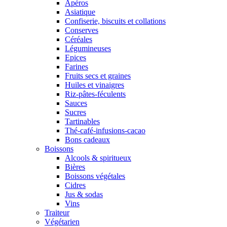
Apéros
Asiatique
Confiserie, biscuits et collations
Conserves
Céréales
Légumineuses
Epices
Farines
Fruits secs et graines
Huiles et vinaigres
Riz-pâtes-féculents
Sauces
Sucres
Tartinables
Thé-café-infusions-cacao
Bons cadeaux
Boissons
Alcools & spiritueux
Bières
Boissons végétales
Cidres
Jus & sodas
Vins
Traiteur
Végétarien