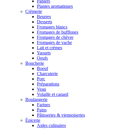
Paniers
Plantes aromatiques
Crèmerie
Beurres
Desserts
Fromages blancs
Fromages de bufflones
Fromages de chèvre
Fromages de vache
Lait et crèmes
Yaourts
Oeufs
Boucherie
Boeuf
Charcuterie
Porc
Préparations
Veau
Volaille et canard
Boulangerie
Farines
Pains
Pâtisseries & viennoiseries
Épicerie
Aides culinaires